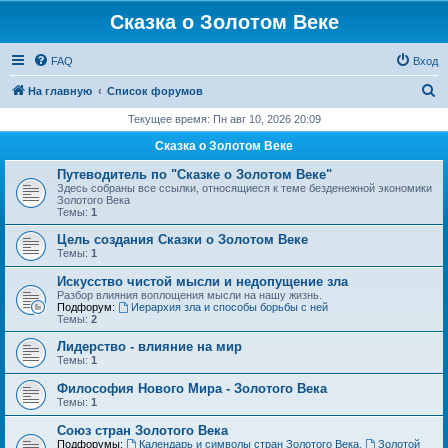
Сказка о Золотом Веке
FAQ
Вход
П
На главную
Список форумов
о
Текущее время: Пн авг 10, 2026 20:09
и
Сказка о Золотом Веке
с
Путеводитель по "Сказке о Золотом Веке"
к
Здесь собраны все ссылки, относящиеся к теме безденежной экономики
Золотого Века
Темы:
1
Цель создания Сказки о Золотом Веке
Темы:
1
Искусство чистой мысли и недопущение зла
Разбор влияния воплощения мысли на нашу жизнь.
Подфорум:
Иерархия зла и способы борьбы с ней
Темы:
2
Лидерство - влияние на мир
Темы:
1
Философия Нового Мира - Золотого Века
Темы:
1
Cоюз стран Золотого Века
Подфорумы:
Календарь и символы стран Золотого Века
,
Золотой