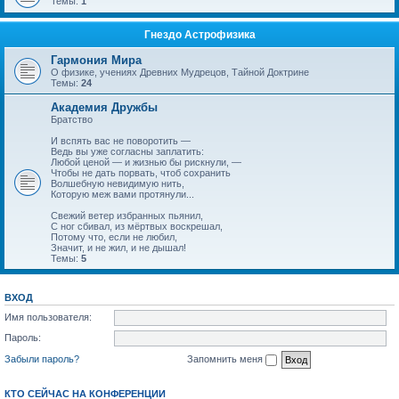
Темы:
1
Гнездо Астрофизика
Гармония Мира
О физике, учениях Древних Мудрецов, Тайной Доктрине
Темы:
24
Академия Дружбы
Братство
И вспять вас не поворотить —
Ведь вы уже согласны заплатить:
Любой ценой — и жизнью бы рискнули, —
Чтобы не дать порвать, чтоб сохранить
Волшебную невидимую нить,
Которую меж вами протянули...
Свежий ветер избранных пьянил,
С ног сбивал, из мёртвых воскрешал,
Потому что, если не любил,
Значит, и не жил, и не дышал!
Темы:
5
ВХОД
Имя пользователя:
Пароль:
Забыли пароль?
Запомнить меня
КТО СЕЙЧАС НА КОНФЕРЕНЦИИ