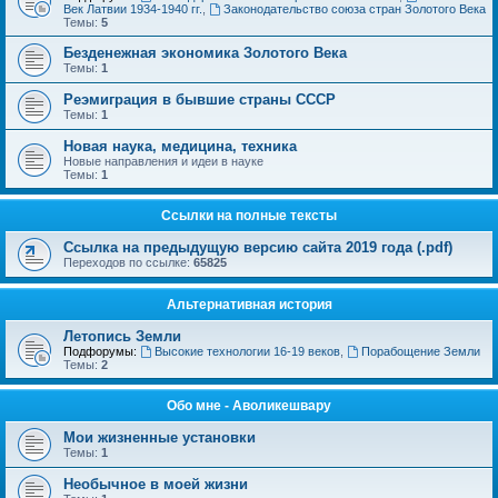
Век Латвии 1934-1940 гг.
,
Законодательство союза стран Золотого Века
Темы:
5
Безденежная экономика Золотого Века
Темы:
1
Реэмиграция в бывшие страны СССР
Темы:
1
Новая наука, медицина, техника
Новые направления и идеи в науке
Темы:
1
Ссылки на полные тексты
Ссылка на предыдущую версию сайта 2019 года (.pdf)
Переходов по ссылке:
65825
Альтернативная история
Летопись Земли
Подфорумы:
Высокие технологии 16-19 веков
,
Порабощение Земли
Темы:
2
Обо мне - Аволикешвару
Мои жизненные установки
Темы:
1
Необычное в моей жизни