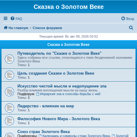
Сказка о Золотом Веке
FAQ
Вход
П
На главную
Список форумов
о
Текущее время: Вс авг 09, 2026 03:52
и
Сказка о Золотом Веке
с
Путеводитель по "Сказке о Золотом Веке"
к
Здесь собраны все ссылки, относящиеся к теме безденежной экономики
Золотого Века
Темы:
1
Цель создания Сказки о Золотом Веке
Темы:
1
Искусство чистой мысли и недопущение зла
Разбор влияния воплощения мысли на нашу жизнь.
Подфорум:
Иерархия зла и способы борьбы с ней
Темы:
2
Лидерство - влияние на мир
Темы:
1
Философия Нового Мира - Золотого Века
Темы:
1
Cоюз стран Золотого Века
Подфорумы:
Календарь и символы стран Золотого Века
,
Золотой