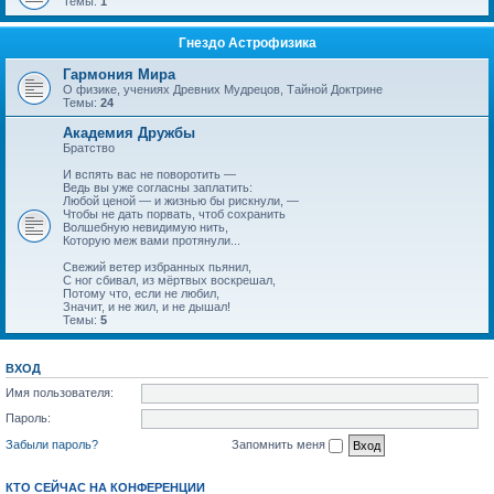
Темы:
1
Гнездо Астрофизика
Гармония Мира
О физике, учениях Древних Мудрецов, Тайной Доктрине
Темы:
24
Академия Дружбы
Братство
И вспять вас не поворотить —
Ведь вы уже согласны заплатить:
Любой ценой — и жизнью бы рискнули, —
Чтобы не дать порвать, чтоб сохранить
Волшебную невидимую нить,
Которую меж вами протянули...
Свежий ветер избранных пьянил,
С ног сбивал, из мёртвых воскрешал,
Потому что, если не любил,
Значит, и не жил, и не дышал!
Темы:
5
ВХОД
Имя пользователя:
Пароль:
Забыли пароль?
Запомнить меня
КТО СЕЙЧАС НА КОНФЕРЕНЦИИ