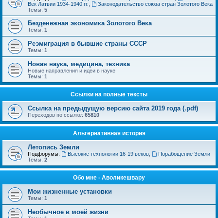
Век Латвии 1934-1940 гг.
,
Законодательство союза стран Золотого Века
Темы:
5
Безденежная экономика Золотого Века
Темы:
1
Реэмиграция в бывшие страны СССР
Темы:
1
Новая наука, медицина, техника
Новые направления и идеи в науке
Темы:
1
Ссылки на полные тексты
Ссылка на предыдущую версию сайта 2019 года (.pdf)
Переходов по ссылке:
65810
Альтернативная история
Летопись Земли
Подфорумы:
Высокие технологии 16-19 веков
,
Порабощение Земли
Темы:
2
Обо мне - Аволикешвару
Мои жизненные установки
Темы:
1
Необычное в моей жизни