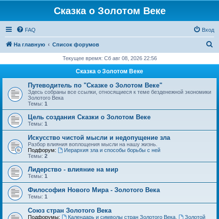
Сказка о Золотом Веке
FAQ
Вход
П
На главную
Список форумов
о
Текущее время: Сб авг 08, 2026 22:56
и
Сказка о Золотом Веке
с
Путеводитель по "Сказке о Золотом Веке"
к
Здесь собраны все ссылки, относящиеся к теме безденежной экономики
Золотого Века
Темы:
1
Цель создания Сказки о Золотом Веке
Темы:
1
Искусство чистой мысли и недопущение зла
Разбор влияния воплощения мысли на нашу жизнь.
Подфорум:
Иерархия зла и способы борьбы с ней
Темы:
2
Лидерство - влияние на мир
Темы:
1
Философия Нового Мира - Золотого Века
Темы:
1
Cоюз стран Золотого Века
Подфорумы:
Календарь и символы стран Золотого Века
,
Золотой