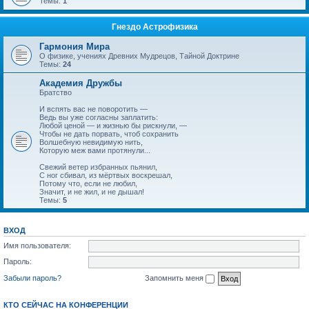
Темы:
1
Гнездо Астрофизика
Гармония Мира
О физике, учениях Древних Мудрецов, Тайной Доктрине
Темы:
24
Академия Дружбы
Братство
И вспять вас не поворотить —
Ведь вы уже согласны заплатить:
Любой ценой — и жизнью бы рискнули, —
Чтобы не дать порвать, чтоб сохранить
Волшебную невидимую нить,
Которую меж вами протянули...
Свежий ветер избранных пьянил,
С ног сбивал, из мёртвых воскрешал,
Потому что, если не любил,
Значит, и не жил, и не дышал!
Темы:
5
ВХОД
Имя пользователя:
Пароль:
Забыли пароль?
Запомнить меня
КТО СЕЙЧАС НА КОНФЕРЕНЦИИ