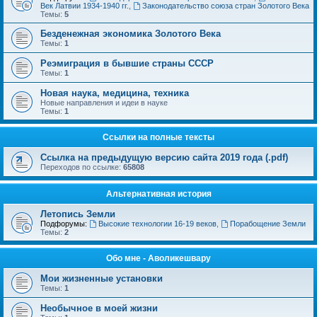
Век Латвии 1934-1940 гг.
,
Законодательство союза стран Золотого Века
Темы:
5
Безденежная экономика Золотого Века
Темы:
1
Реэмиграция в бывшие страны СССР
Темы:
1
Новая наука, медицина, техника
Новые направления и идеи в науке
Темы:
1
Ссылки на полные тексты
Ссылка на предыдущую версию сайта 2019 года (.pdf)
Переходов по ссылке:
65808
Альтернативная история
Летопись Земли
Подфорумы:
Высокие технологии 16-19 веков
,
Порабощение Земли
Темы:
2
Обо мне - Аволикешвару
Мои жизненные установки
Темы:
1
Необычное в моей жизни