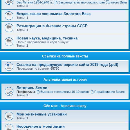
Век Латвии 1934-1940 гг.
,
Законодательство союза стран Золотого Века
Темы:
5
Безденежная экономика Золотого Века
Темы:
1
Реэмиграция в бывшие страны СССР
Темы:
1
Новая наука, медицина, техника
Новые направления и идеи в науке
Темы:
1
Ссылки на полные тексты
Ссылка на предыдущую версию сайта 2019 года (.pdf)
Переходов по ссылке:
65780
Альтернативная история
Летопись Земли
Подфорумы:
Высокие технологии 16-19 веков
,
Порабощение Земли
Темы:
2
Обо мне - Аволикешвару
Мои жизненные установки
Темы:
1
Необычное в моей жизни