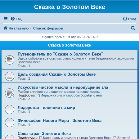
Сказка о Золотом Веке
FAQ
Вход
П
На главную
Список форумов
о
Текущее время: Чт авг 06, 2026 14:39
и
Сказка о Золотом Веке
с
Путеводитель по "Сказке о Золотом Веке"
к
Здесь собраны все ссылки, относящиеся к теме безденежной экономики
Золотого Века
Темы:
1
Цель создания Сказки о Золотом Веке
Темы:
1
Искусство чистой мысли и недопущение зла
Разбор влияния воплощения мысли на нашу жизнь.
Подфорум:
Иерархия зла и способы борьбы с ней
Темы:
2
Лидерство - влияние на мир
Темы:
1
Философия Нового Мира - Золотого Века
Темы:
1
Cоюз стран Золотого Века
Подфорумы:
Календарь и символы стран Золотого Века
,
Золотой