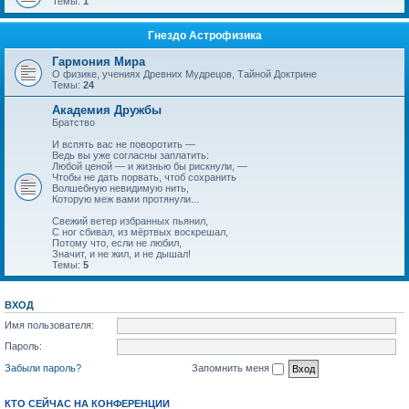
Темы:
1
Гнездо Астрофизика
Гармония Мира
О физике, учениях Древних Мудрецов, Тайной Доктрине
Темы:
24
Академия Дружбы
Братство
И вспять вас не поворотить —
Ведь вы уже согласны заплатить:
Любой ценой — и жизнью бы рискнули, —
Чтобы не дать порвать, чтоб сохранить
Волшебную невидимую нить,
Которую меж вами протянули...
Свежий ветер избранных пьянил,
С ног сбивал, из мёртвых воскрешал,
Потому что, если не любил,
Значит, и не жил, и не дышал!
Темы:
5
ВХОД
Имя пользователя:
Пароль:
Забыли пароль?
Запомнить меня
КТО СЕЙЧАС НА КОНФЕРЕНЦИИ