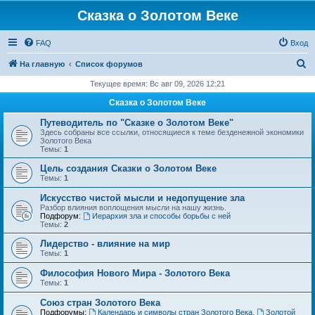
Сказка о Золотом Веке
FAQ
Вход
П
На главную
Список форумов
о
Текущее время: Вс авг 09, 2026 12:21
и
Сказка о Золотом Веке
с
Путеводитель по "Сказке о Золотом Веке"
к
Здесь собраны все ссылки, относящиеся к теме безденежной экономики
Золотого Века
Темы:
1
Цель создания Сказки о Золотом Веке
Темы:
1
Искусство чистой мысли и недопущение зла
Разбор влияния воплощения мысли на нашу жизнь.
Подфорум:
Иерархия зла и способы борьбы с ней
Темы:
2
Лидерство - влияние на мир
Темы:
1
Философия Нового Мира - Золотого Века
Темы:
1
Cоюз стран Золотого Века
Подфорумы:
Календарь и символы стран Золотого Века
,
Золотой