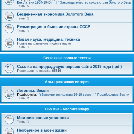
Век Латвии 1934-1940 гг.
,
Законодательство союза стран Золотого Века
Темы:
5
Безденежная экономика Золотого Века
Темы:
1
Реэмиграция в бывшие страны СССР
Темы:
1
Новая наука, медицина, техника
Новые направления и идеи в науке
Темы:
1
Ссылки на полные тексты
Ссылка на предыдущую версию сайта 2019 года (.pdf)
Переходов по ссылке:
65816
Альтернативная история
Летопись Земли
Подфорумы:
Высокие технологии 16-19 веков
,
Порабощение Земли
Темы:
2
Обо мне - Аволикешвару
Мои жизненные установки
Темы:
1
Необычное в моей жизни