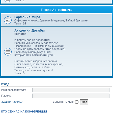
Темы:
1
Гнездо Астрофизика
Гармония Мира
О физике, учениях Древних Мудрецов, Тайной Доктрине
Темы:
24
Академия Дружбы
Братство
И вспять вас не поворотить —
Ведь вы уже согласны заплатить:
Любой ценой — и жизнью бы рискнули, —
Чтобы не дать порвать, чтоб сохранить
Волшебную невидимую нить,
Которую меж вами протянули...
Свежий ветер избранных пьянил,
С ног сбивал, из мёртвых воскрешал,
Потому что, если не любил,
Значит, и не жил, и не дышал!
Темы:
5
ВХОД
Имя пользователя:
Пароль:
Забыли пароль?
Запомнить меня
КТО СЕЙЧАС НА КОНФЕРЕНЦИИ