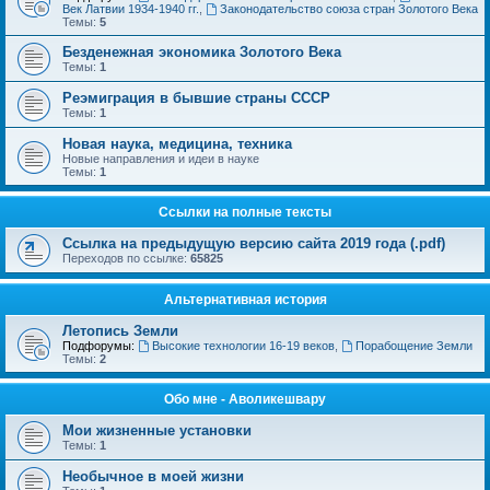
Век Латвии 1934-1940 гг.
,
Законодательство союза стран Золотого Века
Темы:
5
Безденежная экономика Золотого Века
Темы:
1
Реэмиграция в бывшие страны СССР
Темы:
1
Новая наука, медицина, техника
Новые направления и идеи в науке
Темы:
1
Ссылки на полные тексты
Ссылка на предыдущую версию сайта 2019 года (.pdf)
Переходов по ссылке:
65825
Альтернативная история
Летопись Земли
Подфорумы:
Высокие технологии 16-19 веков
,
Порабощение Земли
Темы:
2
Обо мне - Аволикешвару
Мои жизненные установки
Темы:
1
Необычное в моей жизни