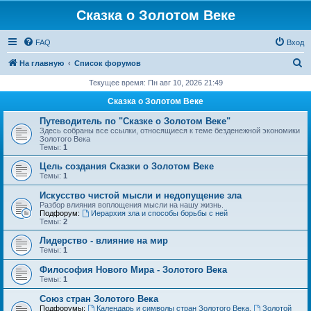
Сказка о Золотом Веке
FAQ
Вход
П
На главную
Список форумов
о
Текущее время: Пн авг 10, 2026 21:49
и
Сказка о Золотом Веке
с
Путеводитель по "Сказке о Золотом Веке"
к
Здесь собраны все ссылки, относящиеся к теме безденежной экономики
Золотого Века
Темы:
1
Цель создания Сказки о Золотом Веке
Темы:
1
Искусство чистой мысли и недопущение зла
Разбор влияния воплощения мысли на нашу жизнь.
Подфорум:
Иерархия зла и способы борьбы с ней
Темы:
2
Лидерство - влияние на мир
Темы:
1
Философия Нового Мира - Золотого Века
Темы:
1
Cоюз стран Золотого Века
Подфорумы:
Календарь и символы стран Золотого Века
,
Золотой