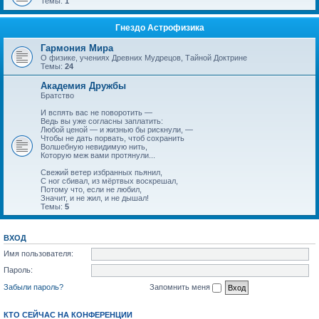
Темы:
1
Гнездо Астрофизика
Гармония Мира
О физике, учениях Древних Мудрецов, Тайной Доктрине
Темы:
24
Академия Дружбы
Братство
И вспять вас не поворотить —
Ведь вы уже согласны заплатить:
Любой ценой — и жизнью бы рискнули, —
Чтобы не дать порвать, чтоб сохранить
Волшебную невидимую нить,
Которую меж вами протянули...
Свежий ветер избранных пьянил,
С ног сбивал, из мёртвых воскрешал,
Потому что, если не любил,
Значит, и не жил, и не дышал!
Темы:
5
ВХОД
Имя пользователя:
Пароль:
Забыли пароль?
Запомнить меня
КТО СЕЙЧАС НА КОНФЕРЕНЦИИ