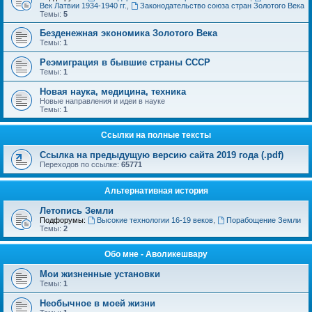
Век Латвии 1934-1940 гг.
,
Законодательство союза стран Золотого Века
Темы:
5
Безденежная экономика Золотого Века
Темы:
1
Реэмиграция в бывшие страны СССР
Темы:
1
Новая наука, медицина, техника
Новые направления и идеи в науке
Темы:
1
Ссылки на полные тексты
Ссылка на предыдущую версию сайта 2019 года (.pdf)
Переходов по ссылке:
65771
Альтернативная история
Летопись Земли
Подфорумы:
Высокие технологии 16-19 веков
,
Порабощение Земли
Темы:
2
Обо мне - Аволикешвару
Мои жизненные установки
Темы:
1
Необычное в моей жизни