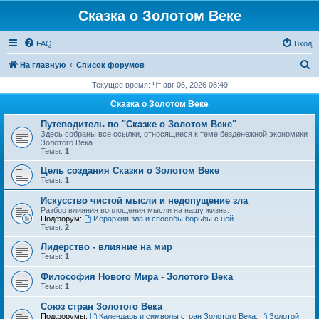
Сказка о Золотом Веке
FAQ
Вход
П
На главную
Список форумов
о
Текущее время: Чт авг 06, 2026 08:49
и
Сказка о Золотом Веке
с
Путеводитель по "Сказке о Золотом Веке"
к
Здесь собраны все ссылки, относящиеся к теме безденежной экономики
Золотого Века
Темы:
1
Цель создания Сказки о Золотом Веке
Темы:
1
Искусство чистой мысли и недопущение зла
Разбор влияния воплощения мысли на нашу жизнь.
Подфорум:
Иерархия зла и способы борьбы с ней
Темы:
2
Лидерство - влияние на мир
Темы:
1
Философия Нового Мира - Золотого Века
Темы:
1
Cоюз стран Золотого Века
Подфорумы:
Календарь и символы стран Золотого Века
,
Золотой