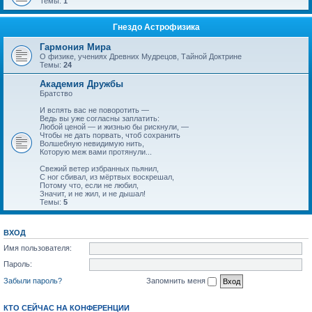
Темы:
1
Гнездо Астрофизика
Гармония Мира
О физике, учениях Древних Мудрецов, Тайной Доктрине
Темы:
24
Академия Дружбы
Братство
И вспять вас не поворотить —
Ведь вы уже согласны заплатить:
Любой ценой — и жизнью бы рискнули, —
Чтобы не дать порвать, чтоб сохранить
Волшебную невидимую нить,
Которую меж вами протянули...
Свежий ветер избранных пьянил,
С ног сбивал, из мёртвых воскрешал,
Потому что, если не любил,
Значит, и не жил, и не дышал!
Темы:
5
ВХОД
Имя пользователя:
Пароль:
Забыли пароль?
Запомнить меня
КТО СЕЙЧАС НА КОНФЕРЕНЦИИ