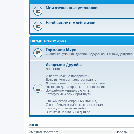
Мои жизненные установки
Необычное в моей жизни
ГНЕЗДО АСТРОФИЗИКА
Гармония Мира
О физике, учениях Древних Мудрецов, Тайной Доктрине
Академия Дружбы
Братство
И вспять вас не поворотить —
Ведь вы уже согласны заплатить:
Любой ценой — и жизнью бы рискнули, —
Чтобы не дать порвать, чтоб сохранить
Волшебную невидимую нить,
Которую меж вами протянули...
Свежий ветер избранных пьянил,
С ног сбивал, из мёртвых воскрешал,
Потому что, если не любил,
Значит, и не жил, и не дышал!
ВХОД
Имя пользователя:
Пароль: