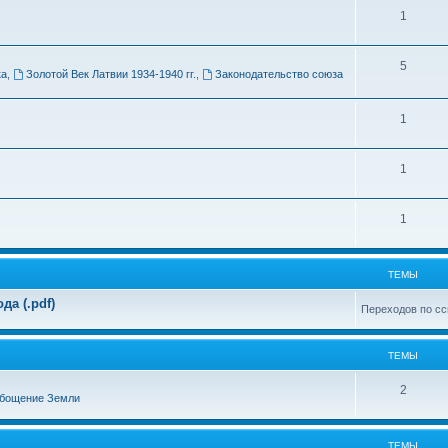
Т
1
м
е
ы
Т
5
м
ка
,
Золотой Век Латвии 1934-1940 гг.
,
Законодательство союза
е
ы
м
Т
1
ы
е
Т
1
м
е
ы
Т
1
м
е
ы
м
ТЕМЫ
ы
а (.pdf)
Переходов по сс
ТЕМЫ
Т
2
бощение Земли
е
м
ТЕМЫ