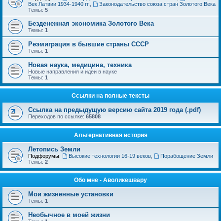
Век Латвии 1934-1940 гг.
,
Законодательство союза стран Золотого Века
Темы:
5
Безденежная экономика Золотого Века
Темы:
1
Реэмиграция в бывшие страны СССР
Темы:
1
Новая наука, медицина, техника
Новые направления и идеи в науке
Темы:
1
Ссылки на полные тексты
Ссылка на предыдущую версию сайта 2019 года (.pdf)
Переходов по ссылке:
65808
Альтернативная история
Летопись Земли
Подфорумы:
Высокие технологии 16-19 веков
,
Порабощение Земли
Темы:
2
Обо мне - Аволикешвару
Мои жизненные установки
Темы:
1
Необычное в моей жизни