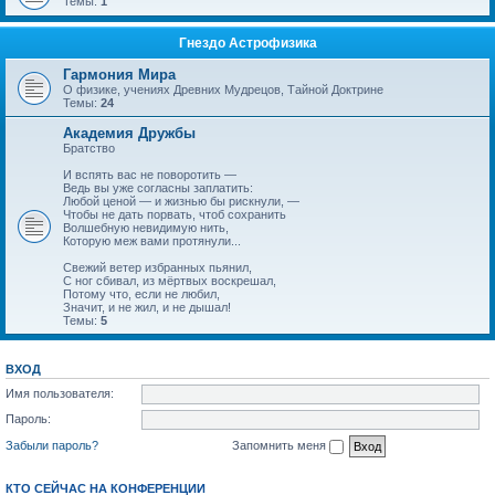
Темы:
1
Гнездо Астрофизика
Гармония Мира
О физике, учениях Древних Мудрецов, Тайной Доктрине
Темы:
24
Академия Дружбы
Братство
И вспять вас не поворотить —
Ведь вы уже согласны заплатить:
Любой ценой — и жизнью бы рискнули, —
Чтобы не дать порвать, чтоб сохранить
Волшебную невидимую нить,
Которую меж вами протянули...
Свежий ветер избранных пьянил,
С ног сбивал, из мёртвых воскрешал,
Потому что, если не любил,
Значит, и не жил, и не дышал!
Темы:
5
ВХОД
Имя пользователя:
Пароль:
Забыли пароль?
Запомнить меня
КТО СЕЙЧАС НА КОНФЕРЕНЦИИ