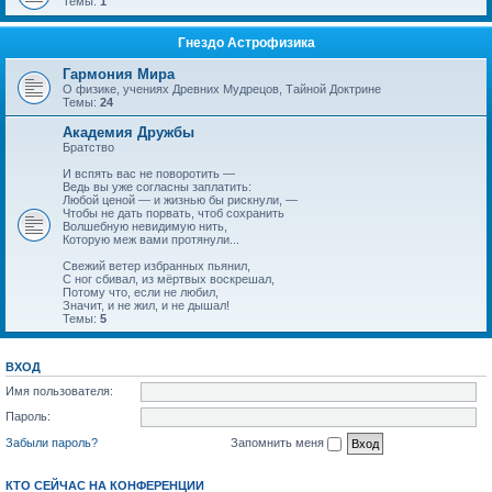
Темы:
1
Гнездо Астрофизика
Гармония Мира
О физике, учениях Древних Мудрецов, Тайной Доктрине
Темы:
24
Академия Дружбы
Братство
И вспять вас не поворотить —
Ведь вы уже согласны заплатить:
Любой ценой — и жизнью бы рискнули, —
Чтобы не дать порвать, чтоб сохранить
Волшебную невидимую нить,
Которую меж вами протянули...
Свежий ветер избранных пьянил,
С ног сбивал, из мёртвых воскрешал,
Потому что, если не любил,
Значит, и не жил, и не дышал!
Темы:
5
ВХОД
Имя пользователя:
Пароль:
Забыли пароль?
Запомнить меня
КТО СЕЙЧАС НА КОНФЕРЕНЦИИ