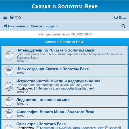
Сказка о Золотом Веке
FAQ
Вход
П
На главную
Список форумов
о
Текущее время: Чт авг 06, 2026 19:40
и
Сказка о Золотом Веке
с
Путеводитель по "Сказке о Золотом Веке"
к
Здесь собраны все ссылки, относящиеся к теме безденежной экономики
Золотого Века
Темы:
1
Цель создания Сказки о Золотом Веке
Темы:
1
Искусство чистой мысли и недопущение зла
Разбор влияния воплощения мысли на нашу жизнь.
Подфорум:
Иерархия зла и способы борьбы с ней
Темы:
2
Лидерство - влияние на мир
Темы:
1
Философия Нового Мира - Золотого Века
Темы:
1
Cоюз стран Золотого Века
Подфорумы:
Календарь и символы стран Золотого Века
,
Золотой