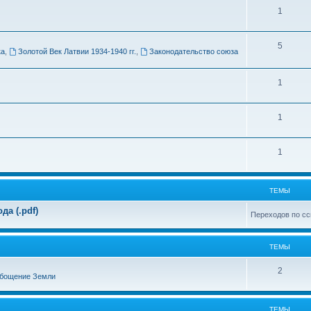
Т
1
м
е
ы
Т
5
м
ка
,
Золотой Век Латвии 1934-1940 гг.
,
Законодательство союза
е
ы
м
Т
1
ы
е
Т
1
м
е
ы
Т
1
м
е
ы
м
ТЕМЫ
ы
а (.pdf)
Переходов по сс
ТЕМЫ
Т
2
бощение Земли
е
м
ТЕМЫ