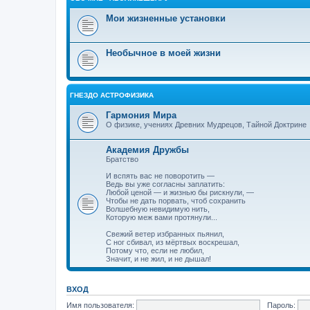
Мои жизненные установки
Необычное в моей жизни
ГНЕЗДО АСТРОФИЗИКА
Гармония Мира
О физике, учениях Древних Мудрецов, Тайной Доктрине
Академия Дружбы
Братство
И вспять вас не поворотить —
Ведь вы уже согласны заплатить:
Любой ценой — и жизнью бы рискнули, —
Чтобы не дать порвать, чтоб сохранить
Волшебную невидимую нить,
Которую меж вами протянули...
Свежий ветер избранных пьянил,
С ног сбивал, из мёртвых воскрешал,
Потому что, если не любил,
Значит, и не жил, и не дышал!
ВХОД
Имя пользователя:
Пароль: