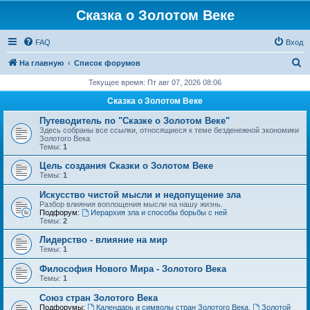
Сказка о Золотом Веке
FAQ
Вход
П
На главную
Список форумов
о
Текущее время: Пт авг 07, 2026 08:06
и
Сказка о Золотом Веке
с
Путеводитель по "Сказке о Золотом Веке"
к
Здесь собраны все ссылки, относящиеся к теме безденежной экономики
Золотого Века
Темы:
1
Цель создания Сказки о Золотом Веке
Темы:
1
Искусство чистой мысли и недопущение зла
Разбор влияния воплощения мысли на нашу жизнь.
Подфорум:
Иерархия зла и способы борьбы с ней
Темы:
2
Лидерство - влияние на мир
Темы:
1
Философия Нового Мира - Золотого Века
Темы:
1
Cоюз стран Золотого Века
Подфорумы:
Календарь и символы стран Золотого Века
,
Золотой