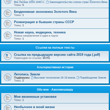
Век Латвии 1934-1940 гг.
,
Законодательство союза стран Золотого Века
Темы:
5
Безденежная экономика Золотого Века
Темы:
1
Реэмиграция в бывшие страны СССР
Темы:
1
Новая наука, медицина, техника
Новые направления и идеи в науке
Темы:
1
Ссылки на полные тексты
Ссылка на предыдущую версию сайта 2019 года (.pdf)
Переходов по ссылке:
65791
Альтернативная история
Летопись Земли
Подфорумы:
Высокие технологии 16-19 веков
,
Порабощение Земли
Темы:
2
Обо мне - Аволикешвару
Мои жизненные установки
Темы:
1
Необычное в моей жизни