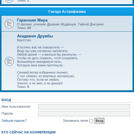
Темы:
1
Гнездо Астрофизика
Гармония Мира
О физике, учениях Древних Мудрецов, Тайной Доктрине
Темы:
24
Академия Дружбы
Братство
И вспять вас не поворотить —
Ведь вы уже согласны заплатить:
Любой ценой — и жизнью бы рискнули, —
Чтобы не дать порвать, чтоб сохранить
Волшебную невидимую нить,
Которую меж вами протянули...
Свежий ветер избранных пьянил,
С ног сбивал, из мёртвых воскрешал,
Потому что, если не любил,
Значит, и не жил, и не дышал!
Темы:
5
ВХОД
Имя пользователя:
Пароль:
Забыли пароль?
Запомнить меня
КТО СЕЙЧАС НА КОНФЕРЕНЦИИ