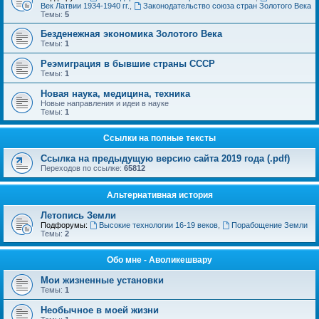
Век Латвии 1934-1940 гг.
,
Законодательство союза стран Золотого Века
Темы:
5
Безденежная экономика Золотого Века
Темы:
1
Реэмиграция в бывшие страны СССР
Темы:
1
Новая наука, медицина, техника
Новые направления и идеи в науке
Темы:
1
Ссылки на полные тексты
Ссылка на предыдущую версию сайта 2019 года (.pdf)
Переходов по ссылке:
65812
Альтернативная история
Летопись Земли
Подфорумы:
Высокие технологии 16-19 веков
,
Порабощение Земли
Темы:
2
Обо мне - Аволикешвару
Мои жизненные установки
Темы:
1
Необычное в моей жизни