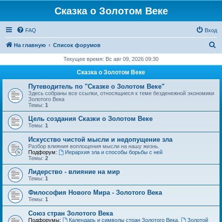
Сказка о Золотом Веке
FAQ
Вход
П
На главную
Список форумов
о
Текущее время: Вс авг 09, 2026 09:30
и
Сказка о Золотом Веке
с
Путеводитель по "Сказке о Золотом Веке"
к
Здесь собраны все ссылки, относящиеся к теме безденежной экономики
Золотого Века
Темы:
1
Цель создания Сказки о Золотом Веке
Темы:
1
Искусство чистой мысли и недопущение зла
Разбор влияния воплощения мысли на нашу жизнь.
Подфорум:
Иерархия зла и способы борьбы с ней
Темы:
2
Лидерство - влияние на мир
Темы:
1
Философия Нового Мира - Золотого Века
Темы:
1
Cоюз стран Золотого Века
Подфорумы:
Календарь и символы стран Золотого Века
,
Золотой