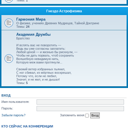
Темы:
1
Гнездо Астрофизика
Гармония Мира
О физике, учениях Древних Мудрецов, Тайной Доктрине
Темы:
24
Академия Дружбы
Братство
И вспять вас не поворотить —
Ведь вы уже согласны заплатить:
Любой ценой — и жизнью бы рискнули, —
Чтобы не дать порвать, чтоб сохранить
Волшебную невидимую нить,
Которую меж вами протянули...
Свежий ветер избранных пьянил,
С ног сбивал, из мёртвых воскрешал,
Потому что, если не любил,
Значит, и не жил, и не дышал!
Темы:
5
ВХОД
Имя пользователя:
Пароль:
Забыли пароль?
Запомнить меня
КТО СЕЙЧАС НА КОНФЕРЕНЦИИ