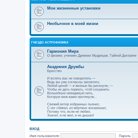
Мои жизненные установки
Необычное в моей жизни
ГНЕЗДО АСТРОФИЗИКА
Гармония Мира
О физике, учениях Древних Мудрецов, Тайной Доктрине
Академия Дружбы
Братство
И вспять вас не поворотить —
Ведь вы уже согласны заплатить:
Любой ценой — и жизнью бы рискнули, —
Чтобы не дать порвать, чтоб сохранить
Волшебную невидимую нить,
Которую меж вами протянули...
Свежий ветер избранных пьянил,
С ног сбивал, из мёртвых воскрешал,
Потому что, если не любил,
Значит, и не жил, и не дышал!
ВХОД
Имя пользователя:
Пароль: