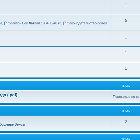
Т
1
м
е
ы
Т
5
м
ка
,
Золотой Век Латвии 1934-1940 гг.
,
Законодательство союза
е
ы
м
Т
1
ы
е
Т
1
м
е
ы
Т
1
м
е
ы
м
ТЕМЫ
ы
а (.pdf)
Переходов по сс
ТЕМЫ
Т
2
бощение Земли
е
м
ТЕМЫ