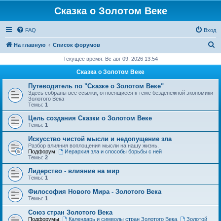
Сказка о Золотом Веке
FAQ
Вход
П
На главную
Список форумов
о
Текущее время: Вс авг 09, 2026 13:54
и
Сказка о Золотом Веке
с
Путеводитель по "Сказке о Золотом Веке"
к
Здесь собраны все ссылки, относящиеся к теме безденежной экономики
Золотого Века
Темы:
1
Цель создания Сказки о Золотом Веке
Темы:
1
Искусство чистой мысли и недопущение зла
Разбор влияния воплощения мысли на нашу жизнь.
Подфорум:
Иерархия зла и способы борьбы с ней
Темы:
2
Лидерство - влияние на мир
Темы:
1
Философия Нового Мира - Золотого Века
Темы:
1
Cоюз стран Золотого Века
Подфорумы:
Календарь и символы стран Золотого Века
,
Золотой