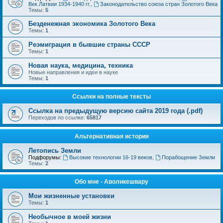
Век Латвии 1934-1940 гг.
,
Законодательство союза стран Золотого Века
Темы:
5
Безденежная экономика Золотого Века
Темы:
1
Реэмиграция в бывшие страны СССР
Темы:
1
Новая наука, медицина, техника
Новые направления и идеи в науке
Темы:
1
Ссылки на полные тексты
Ссылка на предыдущую версию сайта 2019 года (.pdf)
Переходов по ссылке:
65817
Альтернативная история
Летопись Земли
Подфорумы:
Высокие технологии 16-19 веков
,
Порабощение Земли
Темы:
2
Обо мне - Аволикешвару
Мои жизненные установки
Темы:
1
Необычное в моей жизни