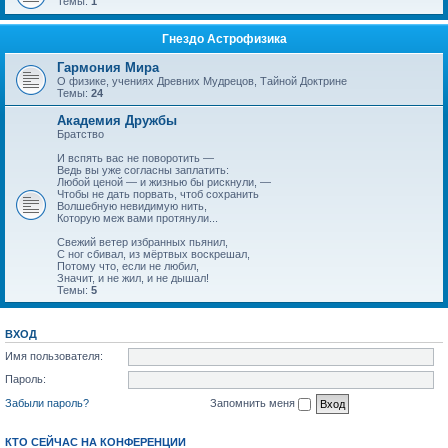
Темы:
1
Гнездо Астрофизика
Гармония Мира
О физике, учениях Древних Мудрецов, Тайной Доктрине
Темы:
24
Академия Дружбы
Братство
И вспять вас не поворотить —
Ведь вы уже согласны заплатить:
Любой ценой — и жизнью бы рискнули, —
Чтобы не дать порвать, чтоб сохранить
Волшебную невидимую нить,
Которую меж вами протянули...
Свежий ветер избранных пьянил,
С ног сбивал, из мёртвых воскрешал,
Потому что, если не любил,
Значит, и не жил, и не дышал!
Темы:
5
ВХОД
Имя пользователя:
Пароль:
Забыли пароль?
Запомнить меня
КТО СЕЙЧАС НА КОНФЕРЕНЦИИ