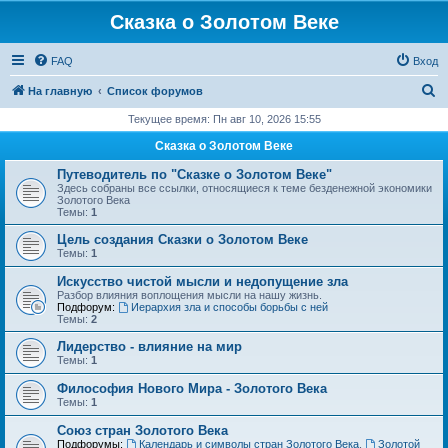
Сказка о Золотом Веке
FAQ
Вход
П
На главную
Список форумов
о
Текущее время: Пн авг 10, 2026 15:55
и
Сказка о Золотом Веке
с
Путеводитель по "Сказке о Золотом Веке"
к
Здесь собраны все ссылки, относящиеся к теме безденежной экономики
Золотого Века
Темы:
1
Цель создания Сказки о Золотом Веке
Темы:
1
Искусство чистой мысли и недопущение зла
Разбор влияния воплощения мысли на нашу жизнь.
Подфорум:
Иерархия зла и способы борьбы с ней
Темы:
2
Лидерство - влияние на мир
Темы:
1
Философия Нового Мира - Золотого Века
Темы:
1
Cоюз стран Золотого Века
Подфорумы:
Календарь и символы стран Золотого Века
,
Золотой