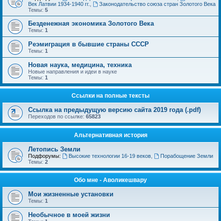
Век Латвии 1934-1940 гг.
,
Законодательство союза стран Золотого Века
Темы:
5
Безденежная экономика Золотого Века
Темы:
1
Реэмиграция в бывшие страны СССР
Темы:
1
Новая наука, медицина, техника
Новые направления и идеи в науке
Темы:
1
Ссылки на полные тексты
Ссылка на предыдущую версию сайта 2019 года (.pdf)
Переходов по ссылке:
65823
Альтернативная история
Летопись Земли
Подфорумы:
Высокие технологии 16-19 веков
,
Порабощение Земли
Темы:
2
Обо мне - Аволикешвару
Мои жизненные установки
Темы:
1
Необычное в моей жизни