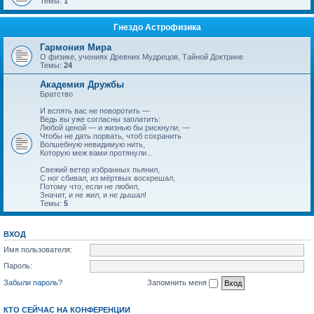
Темы:
1
Гнездо Астрофизика
Гармония Мира
О физике, учениях Древних Мудрецов, Тайной Доктрине
Темы:
24
Академия Дружбы
Братство
И вспять вас не поворотить —
Ведь вы уже согласны заплатить:
Любой ценой — и жизнью бы рискнули, —
Чтобы не дать порвать, чтоб сохранить
Волшебную невидимую нить,
Которую меж вами протянули...
Свежий ветер избранных пьянил,
С ног сбивал, из мёртвых воскрешал,
Потому что, если не любил,
Значит, и не жил, и не дышал!
Темы:
5
ВХОД
Имя пользователя:
Пароль:
Забыли пароль?
Запомнить меня
КТО СЕЙЧАС НА КОНФЕРЕНЦИИ