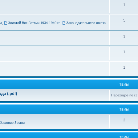
Т
1
м
е
ы
Т
5
м
ка
,
Золотой Век Латвии 1934-1940 гг.
,
Законодательство союза
е
ы
м
Т
1
ы
е
Т
1
м
е
ы
Т
1
м
е
ы
м
ТЕМЫ
ы
а (.pdf)
Переходов по сс
ТЕМЫ
Т
2
бощение Земли
е
м
ТЕМЫ