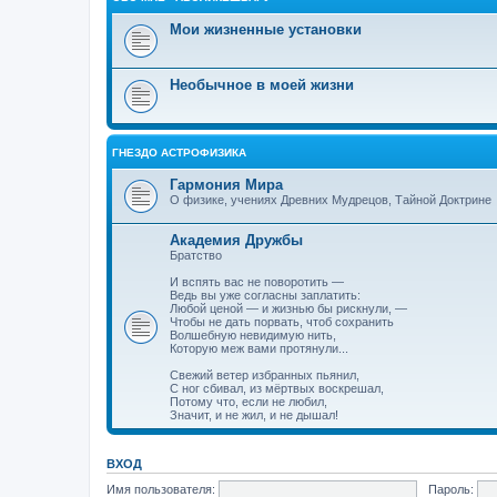
Мои жизненные установки
Необычное в моей жизни
ГНЕЗДО АСТРОФИЗИКА
Гармония Мира
О физике, учениях Древних Мудрецов, Тайной Доктрине
Академия Дружбы
Братство
И вспять вас не поворотить —
Ведь вы уже согласны заплатить:
Любой ценой — и жизнью бы рискнули, —
Чтобы не дать порвать, чтоб сохранить
Волшебную невидимую нить,
Которую меж вами протянули...
Свежий ветер избранных пьянил,
С ног сбивал, из мёртвых воскрешал,
Потому что, если не любил,
Значит, и не жил, и не дышал!
ВХОД
Имя пользователя:
Пароль: