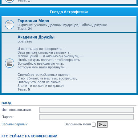
Темы:
1
Гнездо Астрофизика
Гармония Мира
О физике, учениях Древних Мудрецов, Тайной Доктрине
Темы:
24
Академия Дружбы
Братство
И вспять вас не поворотить —
Ведь вы уже согласны заплатить:
Любой ценой — и жизнью бы рискнули, —
Чтобы не дать порвать, чтоб сохранить
Волшебную невидимую нить,
Которую меж вами протянули...
Свежий ветер избранных пьянил,
С ног сбивал, из мёртвых воскрешал,
Потому что, если не любил,
Значит, и не жил, и не дышал!
Темы:
5
ВХОД
Имя пользователя:
Пароль:
Забыли пароль?
Запомнить меня
КТО СЕЙЧАС НА КОНФЕРЕНЦИИ