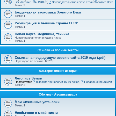
Век Латвии 1934-1940 гг.
,
Законодательство союза стран Золотого Века
Темы:
5
Безденежная экономика Золотого Века
Темы:
1
Реэмиграция в бывшие страны СССР
Темы:
1
Новая наука, медицина, техника
Новые направления и идеи в науке
Темы:
1
Ссылки на полные тексты
Ссылка на предыдущую версию сайта 2019 года (.pdf)
Переходов по ссылке:
65781
Альтернативная история
Летопись Земли
Подфорумы:
Высокие технологии 16-19 веков
,
Порабощение Земли
Темы:
2
Обо мне - Аволикешвару
Мои жизненные установки
Темы:
1
Необычное в моей жизни