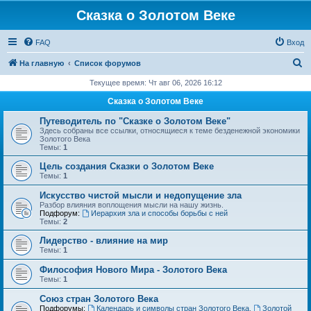
Сказка о Золотом Веке
FAQ
Вход
П
На главную
Список форумов
о
Текущее время: Чт авг 06, 2026 16:12
и
Сказка о Золотом Веке
с
Путеводитель по "Сказке о Золотом Веке"
к
Здесь собраны все ссылки, относящиеся к теме безденежной экономики
Золотого Века
Темы:
1
Цель создания Сказки о Золотом Веке
Темы:
1
Искусство чистой мысли и недопущение зла
Разбор влияния воплощения мысли на нашу жизнь.
Подфорум:
Иерархия зла и способы борьбы с ней
Темы:
2
Лидерство - влияние на мир
Темы:
1
Философия Нового Мира - Золотого Века
Темы:
1
Cоюз стран Золотого Века
Подфорумы:
Календарь и символы стран Золотого Века
,
Золотой