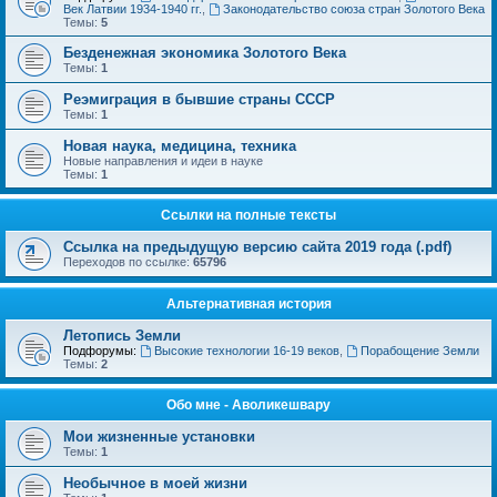
Век Латвии 1934-1940 гг.
,
Законодательство союза стран Золотого Века
Темы:
5
Безденежная экономика Золотого Века
Темы:
1
Реэмиграция в бывшие страны СССР
Темы:
1
Новая наука, медицина, техника
Новые направления и идеи в науке
Темы:
1
Ссылки на полные тексты
Ссылка на предыдущую версию сайта 2019 года (.pdf)
Переходов по ссылке:
65796
Альтернативная история
Летопись Земли
Подфорумы:
Высокие технологии 16-19 веков
,
Порабощение Земли
Темы:
2
Обо мне - Аволикешвару
Мои жизненные установки
Темы:
1
Необычное в моей жизни