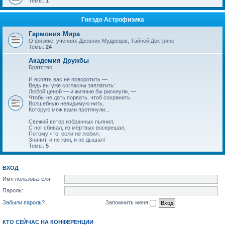
Темы:
1
Гнездо Астрофизика
Гармония Мира
О физике, учениях Древних Мудрецов, Тайной Доктрине
Темы:
24
Академия Дружбы
Братство
И вспять вас не поворотить —
Ведь вы уже согласны заплатить:
Любой ценой — и жизнью бы рискнули, —
Чтобы не дать порвать, чтоб сохранить
Волшебную невидимую нить,
Которую меж вами протянули...
Свежий ветер избранных пьянил,
С ног сбивал, из мёртвых воскрешал,
Потому что, если не любил,
Значит, и не жил, и не дышал!
Темы:
5
ВХОД
Имя пользователя:
Пароль:
Забыли пароль?
Запомнить меня
КТО СЕЙЧАС НА КОНФЕРЕНЦИИ