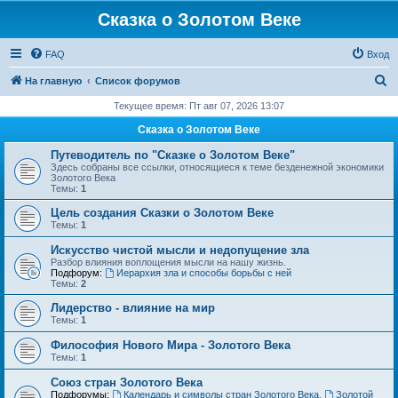
Сказка о Золотом Веке
FAQ
Вход
П
На главную
Список форумов
о
Текущее время: Пт авг 07, 2026 13:07
и
Сказка о Золотом Веке
с
Путеводитель по "Сказке о Золотом Веке"
к
Здесь собраны все ссылки, относящиеся к теме безденежной экономики
Золотого Века
Темы:
1
Цель создания Сказки о Золотом Веке
Темы:
1
Искусство чистой мысли и недопущение зла
Разбор влияния воплощения мысли на нашу жизнь.
Подфорум:
Иерархия зла и способы борьбы с ней
Темы:
2
Лидерство - влияние на мир
Темы:
1
Философия Нового Мира - Золотого Века
Темы:
1
Cоюз стран Золотого Века
Подфорумы:
Календарь и символы стран Золотого Века
,
Золотой