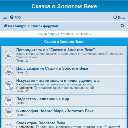
Сказка о Золотом Веке
FAQ
Вход
П
На главную
Список форумов
о
Текущее время: Чт авг 06, 2026 14:17
и
Сказка о Золотом Веке
с
Путеводитель по "Сказке о Золотом Веке"
к
Здесь собраны все ссылки, относящиеся к теме безденежной экономики
Золотого Века
Темы:
1
Цель создания Сказки о Золотом Веке
Темы:
1
Искусство чистой мысли и недопущение зла
Разбор влияния воплощения мысли на нашу жизнь.
Подфорум:
Иерархия зла и способы борьбы с ней
Темы:
2
Лидерство - влияние на мир
Темы:
1
Философия Нового Мира - Золотого Века
Темы:
1
Cоюз стран Золотого Века
Подфорумы:
Календарь и символы стран Золотого Века
,
Золотой