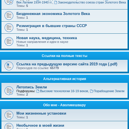
Век Латвии 1934-1940 гг.
,
Законодательство союза стран Золотого Века
Темы:
5
Безденежная экономика Золотого Века
Темы:
1
Реэмиграция в бывшие страны СССР
Темы:
1
Новая наука, медицина, техника
Новые направления и идеи в науке
Темы:
1
Ссылки на полные тексты
Ссылка на предыдущую версию сайта 2019 года (.pdf)
Переходов по ссылке:
65779
Альтернативная история
Летопись Земли
Подфорумы:
Высокие технологии 16-19 веков
,
Порабощение Земли
Темы:
2
Обо мне - Аволикешвару
Мои жизненные установки
Темы:
1
Необычное в моей жизни