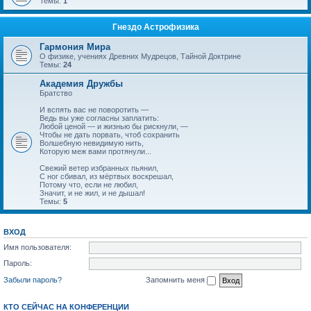
Темы:
1
Гнездо Астрофизика
Гармония Мира
О физике, учениях Древних Мудрецов, Тайной Доктрине
Темы:
24
Академия Дружбы
Братство
И вспять вас не поворотить —
Ведь вы уже согласны заплатить:
Любой ценой — и жизнью бы рискнули, —
Чтобы не дать порвать, чтоб сохранить
Волшебную невидимую нить,
Которую меж вами протянули...
Свежий ветер избранных пьянил,
С ног сбивал, из мёртвых воскрешал,
Потому что, если не любил,
Значит, и не жил, и не дышал!
Темы:
5
ВХОД
Имя пользователя:
Пароль:
Забыли пароль?
Запомнить меня
КТО СЕЙЧАС НА КОНФЕРЕНЦИИ