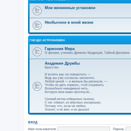
Мои жизненные установки
Необычное в моей жизни
ГНЕЗДО АСТРОФИЗИКА
Гармония Мира
О физике, учениях Древних Мудрецов, Тайной Доктрине
Академия Дружбы
Братство
И вспять вас не поворотить —
Ведь вы уже согласны заплатить:
Любой ценой — и жизнью бы рискнули, —
Чтобы не дать порвать, чтоб сохранить
Волшебную невидимую нить,
Которую меж вами протянули...
Свежий ветер избранных пьянил,
С ног сбивал, из мёртвых воскрешал,
Потому что, если не любил,
Значит, и не жил, и не дышал!
ВХОД
Имя пользователя:
Пароль: