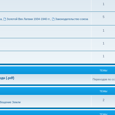
Т
1
м
е
ы
Т
5
м
ка
,
Золотой Век Латвии 1934-1940 гг.
,
Законодательство союза
е
ы
м
Т
1
ы
е
Т
1
м
е
ы
Т
1
м
е
ы
м
ТЕМЫ
ы
а (.pdf)
Переходов по сс
ТЕМЫ
Т
2
бощение Земли
е
м
ТЕМЫ