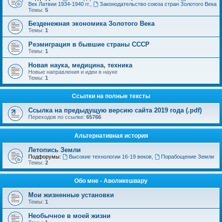
Век Латвии 1934-1940 гг.
,
Законодательство союза стран Золотого Века
Темы:
5
Безденежная экономика Золотого Века
Темы:
1
Реэмиграция в бывшие страны СССР
Темы:
1
Новая наука, медицина, техника
Новые направления и идеи в науке
Темы:
1
Ссылки на полные тексты
Ссылка на предыдущую версию сайта 2019 года (.pdf)
Переходов по ссылке:
65766
Альтернативная история
Летопись Земли
Подфорумы:
Высокие технологии 16-19 веков
,
Порабощение Земли
Темы:
2
Обо мне - Аволикешвару
Мои жизненные установки
Темы:
1
Необычное в моей жизни