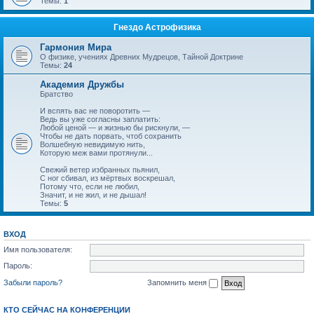
Темы:
1
Гнездо Астрофизика
Гармония Мира
О физике, учениях Древних Мудрецов, Тайной Доктрине
Темы:
24
Академия Дружбы
Братство
И вспять вас не поворотить —
Ведь вы уже согласны заплатить:
Любой ценой — и жизнью бы рискнули, —
Чтобы не дать порвать, чтоб сохранить
Волшебную невидимую нить,
Которую меж вами протянули...
Свежий ветер избранных пьянил,
С ног сбивал, из мёртвых воскрешал,
Потому что, если не любил,
Значит, и не жил, и не дышал!
Темы:
5
ВХОД
Имя пользователя:
Пароль:
Забыли пароль?
Запомнить меня
КТО СЕЙЧАС НА КОНФЕРЕНЦИИ