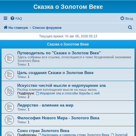
Сказка о Золотом Веке
FAQ
Вход
П
На главную
Список форумов
о
Текущее время: Чт авг 06, 2026 05:13
и
Сказка о Золотом Веке
с
Путеводитель по "Сказке о Золотом Веке"
к
Здесь собраны все ссылки, относящиеся к теме безденежной экономики
Золотого Века
Темы:
1
Цель создания Сказки о Золотом Веке
Темы:
1
Искусство чистой мысли и недопущение зла
Разбор влияния воплощения мысли на нашу жизнь.
Подфорум:
Иерархия зла и способы борьбы с ней
Темы:
2
Лидерство - влияние на мир
Темы:
1
Философия Нового Мира - Золотого Века
Темы:
1
Cоюз стран Золотого Века
Подфорумы:
Календарь и символы стран Золотого Века
,
Золотой