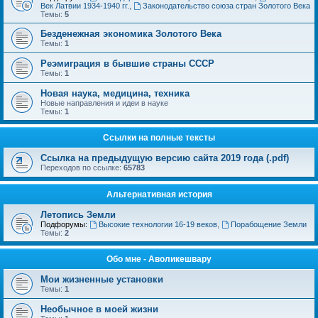
Век Латвии 1934-1940 гг.
,
Законодательство союза стран Золотого Века
Темы:
5
Безденежная экономика Золотого Века
Темы:
1
Реэмиграция в бывшие страны СССР
Темы:
1
Новая наука, медицина, техника
Новые направления и идеи в науке
Темы:
1
Ссылки на полные тексты
Ссылка на предыдущую версию сайта 2019 года (.pdf)
Переходов по ссылке:
65783
Альтернативная история
Летопись Земли
Подфорумы:
Высокие технологии 16-19 веков
,
Порабощение Земли
Темы:
2
Обо мне - Аволикешвару
Мои жизненные установки
Темы:
1
Необычное в моей жизни