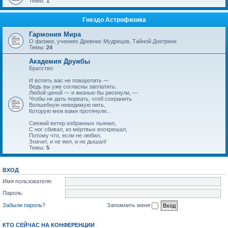
Темы:
1
Гнездо Астрофизика
Гармония Мира
О физике, учениях Древних Мудрецов, Тайной Доктрине
Темы:
24
Академия Дружбы
Братство
И вспять вас не поворотить —
Ведь вы уже согласны заплатить:
Любой ценой — и жизнью бы рискнули, —
Чтобы не дать порвать, чтоб сохранить
Волшебную невидимую нить,
Которую меж вами протянули...
Свежий ветер избранных пьянил,
С ног сбивал, из мёртвых воскрешал,
Потому что, если не любил,
Значит, и не жил, и не дышал!
Темы:
5
ВХОД
Имя пользователя:
Пароль:
Забыли пароль?
Запомнить меня
КТО СЕЙЧАС НА КОНФЕРЕНЦИИ