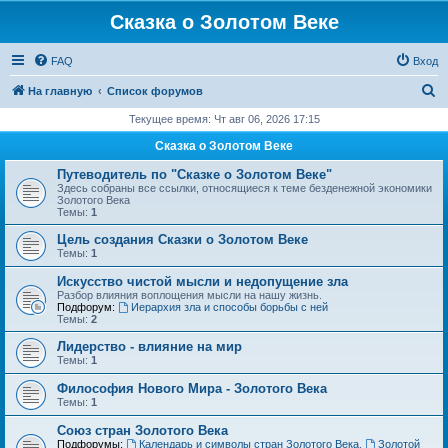
Сказка о Золотом Веке
FAQ
Вход
П
На главную
Список форумов
о
Текущее время: Чт авг 06, 2026 17:15
и
Сказка о Золотом Веке
с
Путеводитель по "Сказке о Золотом Веке"
к
Здесь собраны все ссылки, относящиеся к теме безденежной экономики
Золотого Века
Темы:
1
Цель создания Сказки о Золотом Веке
Темы:
1
Искусство чистой мысли и недопущение зла
Разбор влияния воплощения мысли на нашу жизнь.
Подфорум:
Иерархия зла и способы борьбы с ней
Темы:
2
Лидерство - влияние на мир
Темы:
1
Философия Нового Мира - Золотого Века
Темы:
1
Cоюз стран Золотого Века
Подфорумы:
Календарь и символы стран Золотого Века
,
Золотой