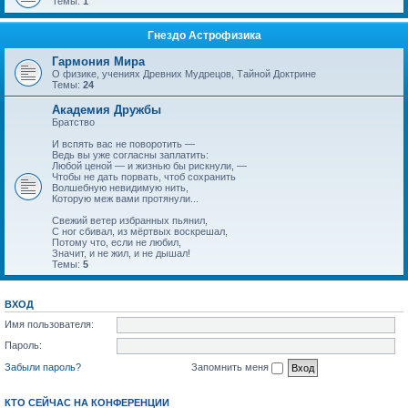
Темы:
1
Гнездо Астрофизика
Гармония Мира
О физике, учениях Древних Мудрецов, Тайной Доктрине
Темы:
24
Академия Дружбы
Братство
И вспять вас не поворотить —
Ведь вы уже согласны заплатить:
Любой ценой — и жизнью бы рискнули, —
Чтобы не дать порвать, чтоб сохранить
Волшебную невидимую нить,
Которую меж вами протянули...
Свежий ветер избранных пьянил,
С ног сбивал, из мёртвых воскрешал,
Потому что, если не любил,
Значит, и не жил, и не дышал!
Темы:
5
ВХОД
Имя пользователя:
Пароль:
Забыли пароль?
Запомнить меня
КТО СЕЙЧАС НА КОНФЕРЕНЦИИ