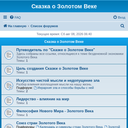
Сказка о Золотом Веке
FAQ
Вход
П
На главную
Список форумов
о
Текущее время: Сб авг 08, 2026 06:40
и
Сказка о Золотом Веке
с
Путеводитель по "Сказке о Золотом Веке"
к
Здесь собраны все ссылки, относящиеся к теме безденежной экономики
Золотого Века
Темы:
1
Цель создания Сказки о Золотом Веке
Темы:
1
Искусство чистой мысли и недопущение зла
Разбор влияния воплощения мысли на нашу жизнь.
Подфорум:
Иерархия зла и способы борьбы с ней
Темы:
2
Лидерство - влияние на мир
Темы:
1
Философия Нового Мира - Золотого Века
Темы:
1
Cоюз стран Золотого Века
Подфорумы:
Календарь и символы стран Золотого Века
,
Золотой