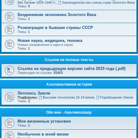
Век Латвии 1934-1940 гг.
,
Законодательство союза стран Золотого Века
Темы:
5
Безденежная экономика Золотого Века
Темы:
1
Реэмиграция в бывшие страны СССР
Темы:
1
Новая наука, медицина, техника
Новые направления и идеи в науке
Темы:
1
Ссылки на полные тексты
Ссылка на предыдущую версию сайта 2019 года (.pdf)
Переходов по ссылке:
65803
Альтернативная история
Летопись Земли
Подфорумы:
Высокие технологии 16-19 веков
,
Порабощение Земли
Темы:
2
Обо мне - Аволикешвару
Мои жизненные установки
Темы:
1
Необычное в моей жизни