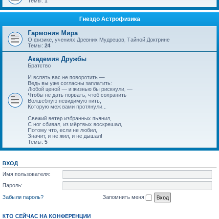
Темы:
1
Гнездо Астрофизика
Гармония Мира
О физике, учениях Древних Мудрецов, Тайной Доктрине
Темы:
24
Академия Дружбы
Братство
И вспять вас не поворотить —
Ведь вы уже согласны заплатить:
Любой ценой — и жизнью бы рискнули, —
Чтобы не дать порвать, чтоб сохранить
Волшебную невидимую нить,
Которую меж вами протянули...
Свежий ветер избранных пьянил,
С ног сбивал, из мёртвых воскрешал,
Потому что, если не любил,
Значит, и не жил, и не дышал!
Темы:
5
ВХОД
Имя пользователя:
Пароль:
Забыли пароль?
Запомнить меня
КТО СЕЙЧАС НА КОНФЕРЕНЦИИ