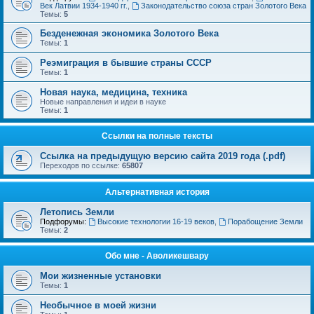
Век Латвии 1934-1940 гг.
,
Законодательство союза стран Золотого Века
Темы:
5
Безденежная экономика Золотого Века
Темы:
1
Реэмиграция в бывшие страны СССР
Темы:
1
Новая наука, медицина, техника
Новые направления и идеи в науке
Темы:
1
Ссылки на полные тексты
Ссылка на предыдущую версию сайта 2019 года (.pdf)
Переходов по ссылке:
65807
Альтернативная история
Летопись Земли
Подфорумы:
Высокие технологии 16-19 веков
,
Порабощение Земли
Темы:
2
Обо мне - Аволикешвару
Мои жизненные установки
Темы:
1
Необычное в моей жизни