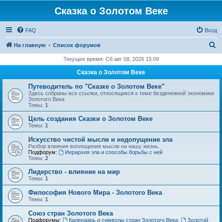
Сказка о Золотом Веке
FAQ
Вход
П
На главную
Список форумов
о
Текущее время: Сб авг 08, 2026 15:09
и
Сказка о Золотом Веке
с
Путеводитель по "Сказке о Золотом Веке"
к
Здесь собраны все ссылки, относящиеся к теме безденежной экономики
Золотого Века
Темы:
1
Цель создания Сказки о Золотом Веке
Темы:
1
Искусство чистой мысли и недопущение зла
Разбор влияния воплощения мысли на нашу жизнь.
Подфорум:
Иерархия зла и способы борьбы с ней
Темы:
2
Лидерство - влияние на мир
Темы:
1
Философия Нового Мира - Золотого Века
Темы:
1
Cоюз стран Золотого Века
Подфорумы:
Календарь и символы стран Золотого Века
,
Золотой