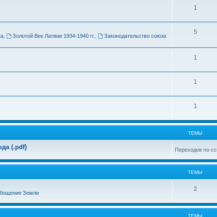
Т
1
м
е
ы
Т
5
м
ка
,
Золотой Век Латвии 1934-1940 гг.
,
Законодательство союза
е
ы
м
Т
1
ы
е
Т
1
м
е
ы
Т
1
м
е
ы
м
ТЕМЫ
ы
а (.pdf)
Переходов по сс
ТЕМЫ
Т
2
бощение Земли
е
м
ТЕМЫ