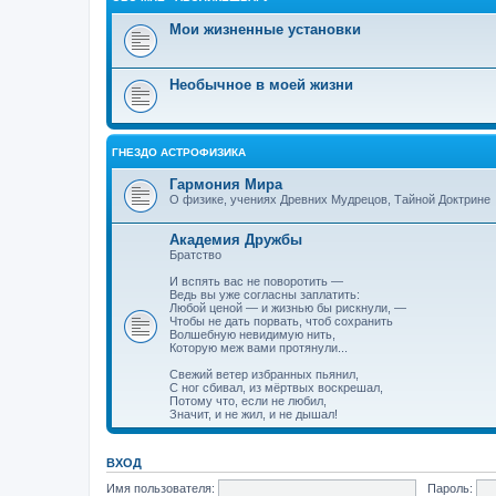
Мои жизненные установки
Необычное в моей жизни
ГНЕЗДО АСТРОФИЗИКА
Гармония Мира
О физике, учениях Древних Мудрецов, Тайной Доктрине
Академия Дружбы
Братство
И вспять вас не поворотить —
Ведь вы уже согласны заплатить:
Любой ценой — и жизнью бы рискнули, —
Чтобы не дать порвать, чтоб сохранить
Волшебную невидимую нить,
Которую меж вами протянули...
Свежий ветер избранных пьянил,
С ног сбивал, из мёртвых воскрешал,
Потому что, если не любил,
Значит, и не жил, и не дышал!
ВХОД
Имя пользователя:
Пароль: