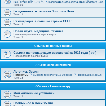
Век Латвии 1934-1940 гг.
,
Законодательство союза стран Золотого Века
Темы:
5
Безденежная экономика Золотого Века
Темы:
1
Реэмиграция в бывшие страны СССР
Темы:
1
Новая наука, медицина, техника
Новые направления и идеи в науке
Темы:
1
Ссылки на полные тексты
Ссылка на предыдущую версию сайта 2019 года (.pdf)
Переходов по ссылке:
65818
Альтернативная история
Летопись Земли
Подфорумы:
Высокие технологии 16-19 веков
,
Порабощение Земли
Темы:
2
Обо мне - Аволикешвару
Мои жизненные установки
Темы:
1
Необычное в моей жизни