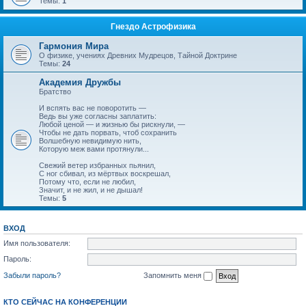
Темы:
1
Гнездо Астрофизика
Гармония Мира
О физике, учениях Древних Мудрецов, Тайной Доктрине
Темы:
24
Академия Дружбы
Братство
И вспять вас не поворотить —
Ведь вы уже согласны заплатить:
Любой ценой — и жизнью бы рискнули, —
Чтобы не дать порвать, чтоб сохранить
Волшебную невидимую нить,
Которую меж вами протянули...
Свежий ветер избранных пьянил,
С ног сбивал, из мёртвых воскрешал,
Потому что, если не любил,
Значит, и не жил, и не дышал!
Темы:
5
ВХОД
Имя пользователя:
Пароль:
Забыли пароль?
Запомнить меня
КТО СЕЙЧАС НА КОНФЕРЕНЦИИ