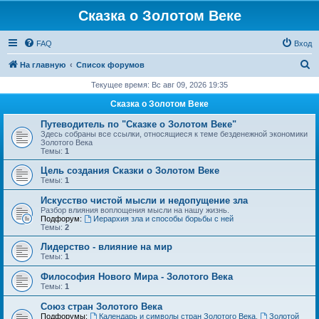
Сказка о Золотом Веке
FAQ
Вход
П
На главную
Список форумов
о
Текущее время: Вс авг 09, 2026 19:35
и
Сказка о Золотом Веке
с
Путеводитель по "Сказке о Золотом Веке"
к
Здесь собраны все ссылки, относящиеся к теме безденежной экономики
Золотого Века
Темы:
1
Цель создания Сказки о Золотом Веке
Темы:
1
Искусство чистой мысли и недопущение зла
Разбор влияния воплощения мысли на нашу жизнь.
Подфорум:
Иерархия зла и способы борьбы с ней
Темы:
2
Лидерство - влияние на мир
Темы:
1
Философия Нового Мира - Золотого Века
Темы:
1
Cоюз стран Золотого Века
Подфорумы:
Календарь и символы стран Золотого Века
,
Золотой