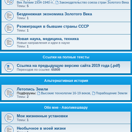
Век Латвии 1934-1940 гг.
,
Законодательство союза стран Золотого Века
Темы:
5
Безденежная экономика Золотого Века
Темы:
1
Реэмиграция в бывшие страны СССР
Темы:
1
Новая наука, медицина, техника
Новые направления и идеи в науке
Темы:
1
Ссылки на полные тексты
Ссылка на предыдущую версию сайта 2019 года (.pdf)
Переходов по ссылке:
65808
Альтернативная история
Летопись Земли
Подфорумы:
Высокие технологии 16-19 веков
,
Порабощение Земли
Темы:
2
Обо мне - Аволикешвару
Мои жизненные установки
Темы:
1
Необычное в моей жизни