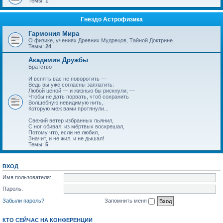
Темы:
1
Гнездо Астрофизика
Гармония Мира
О физике, учениях Древних Мудрецов, Тайной Доктрине
Темы:
24
Академия Дружбы
Братство
И вспять вас не поворотить —
Ведь вы уже согласны заплатить:
Любой ценой — и жизнью бы рискнули, —
Чтобы не дать порвать, чтоб сохранить
Волшебную невидимую нить,
Которую меж вами протянули...
Свежий ветер избранных пьянил,
С ног сбивал, из мёртвых воскрешал,
Потому что, если не любил,
Значит, и не жил, и не дышал!
Темы:
5
ВХОД
Имя пользователя:
Пароль:
Забыли пароль?
Запомнить меня
КТО СЕЙЧАС НА КОНФЕРЕНЦИИ