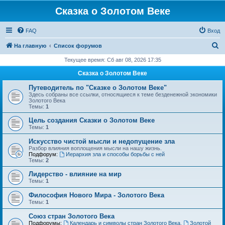
Сказка о Золотом Веке
FAQ
Вход
П
На главную
Список форумов
о
Текущее время: Сб авг 08, 2026 17:35
и
Сказка о Золотом Веке
с
Путеводитель по "Сказке о Золотом Веке"
к
Здесь собраны все ссылки, относящиеся к теме безденежной экономики
Золотого Века
Темы:
1
Цель создания Сказки о Золотом Веке
Темы:
1
Искусство чистой мысли и недопущение зла
Разбор влияния воплощения мысли на нашу жизнь.
Подфорум:
Иерархия зла и способы борьбы с ней
Темы:
2
Лидерство - влияние на мир
Темы:
1
Философия Нового Мира - Золотого Века
Темы:
1
Cоюз стран Золотого Века
Подфорумы:
Календарь и символы стран Золотого Века
,
Золотой