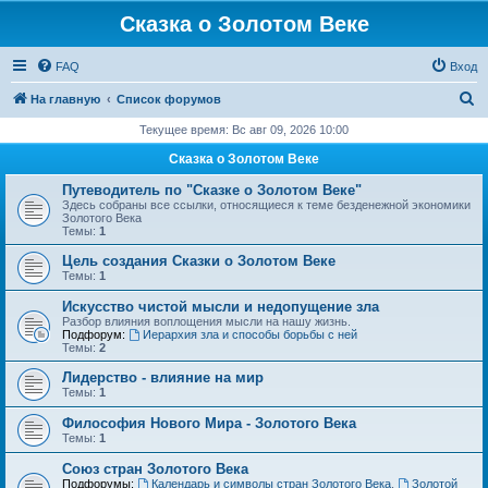
Сказка о Золотом Веке
FAQ
Вход
П
На главную
Список форумов
о
Текущее время: Вс авг 09, 2026 10:00
и
Сказка о Золотом Веке
с
Путеводитель по "Сказке о Золотом Веке"
к
Здесь собраны все ссылки, относящиеся к теме безденежной экономики
Золотого Века
Темы:
1
Цель создания Сказки о Золотом Веке
Темы:
1
Искусство чистой мысли и недопущение зла
Разбор влияния воплощения мысли на нашу жизнь.
Подфорум:
Иерархия зла и способы борьбы с ней
Темы:
2
Лидерство - влияние на мир
Темы:
1
Философия Нового Мира - Золотого Века
Темы:
1
Cоюз стран Золотого Века
Подфорумы:
Календарь и символы стран Золотого Века
,
Золотой