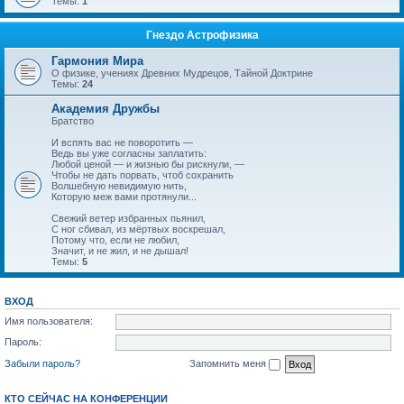
Темы:
1
Гнездо Астрофизика
Гармония Мира
О физике, учениях Древних Мудрецов, Тайной Доктрине
Темы:
24
Академия Дружбы
Братство
И вспять вас не поворотить —
Ведь вы уже согласны заплатить:
Любой ценой — и жизнью бы рискнули, —
Чтобы не дать порвать, чтоб сохранить
Волшебную невидимую нить,
Которую меж вами протянули...
Свежий ветер избранных пьянил,
С ног сбивал, из мёртвых воскрешал,
Потому что, если не любил,
Значит, и не жил, и не дышал!
Темы:
5
ВХОД
Имя пользователя:
Пароль:
Забыли пароль?
Запомнить меня
КТО СЕЙЧАС НА КОНФЕРЕНЦИИ