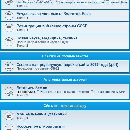
Век Латвии 1934-1940 гг.
,
Законодательство союза стран Золотого Века
Темы:
5
Безденежная экономика Золотого Века
Темы:
1
Реэмиграция в бывшие страны СССР
Темы:
1
Новая наука, медицина, техника
Новые направления и идеи в науке
Темы:
1
Ссылки на полные тексты
Ссылка на предыдущую версию сайта 2019 года (.pdf)
Переходов по ссылке:
65812
Альтернативная история
Летопись Земли
Подфорумы:
Высокие технологии 16-19 веков
,
Порабощение Земли
Темы:
2
Обо мне - Аволикешвару
Мои жизненные установки
Темы:
1
Необычное в моей жизни