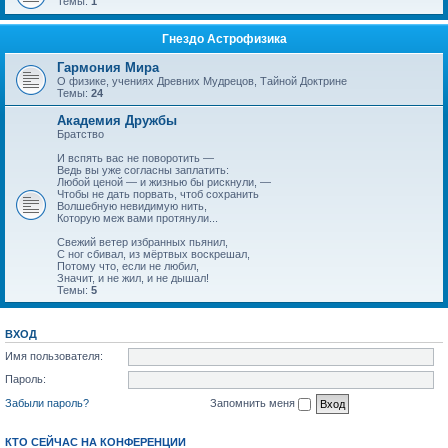
Темы:
1
Гнездо Астрофизика
Гармония Мира
О физике, учениях Древних Мудрецов, Тайной Доктрине
Темы:
24
Академия Дружбы
Братство
И вспять вас не поворотить —
Ведь вы уже согласны заплатить:
Любой ценой — и жизнью бы рискнули, —
Чтобы не дать порвать, чтоб сохранить
Волшебную невидимую нить,
Которую меж вами протянули...
Свежий ветер избранных пьянил,
С ног сбивал, из мёртвых воскрешал,
Потому что, если не любил,
Значит, и не жил, и не дышал!
Темы:
5
ВХОД
Имя пользователя:
Пароль:
Забыли пароль?
Запомнить меня
КТО СЕЙЧАС НА КОНФЕРЕНЦИИ