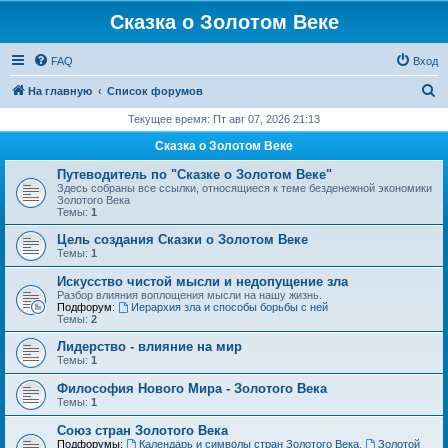
Сказка о Золотом Веке
FAQ
Вход
П
На главную
Список форумов
о
Текущее время: Пт авг 07, 2026 21:13
и
Сказка о Золотом Веке
с
Путеводитель по "Сказке о Золотом Веке"
к
Здесь собраны все ссылки, относящиеся к теме безденежной экономики
Золотого Века
Темы:
1
Цель создания Сказки о Золотом Веке
Темы:
1
Искусство чистой мысли и недопущение зла
Разбор влияния воплощения мысли на нашу жизнь.
Подфорум:
Иерархия зла и способы борьбы с ней
Темы:
2
Лидерство - влияние на мир
Темы:
1
Философия Нового Мира - Золотого Века
Темы:
1
Cоюз стран Золотого Века
Подфорумы:
Календарь и символы стран Золотого Века
,
Золотой