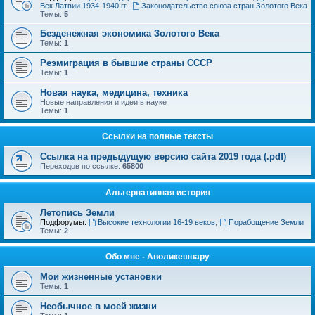
Век Латвии 1934-1940 гг.
,
Законодательство союза стран Золотого Века
Темы:
5
Безденежная экономика Золотого Века
Темы:
1
Реэмиграция в бывшие страны СССР
Темы:
1
Новая наука, медицина, техника
Новые направления и идеи в науке
Темы:
1
Ссылки на полные тексты
Ссылка на предыдущую версию сайта 2019 года (.pdf)
Переходов по ссылке:
65800
Альтернативная история
Летопись Земли
Подфорумы:
Высокие технологии 16-19 веков
,
Порабощение Земли
Темы:
2
Обо мне - Аволикешвару
Мои жизненные установки
Темы:
1
Необычное в моей жизни