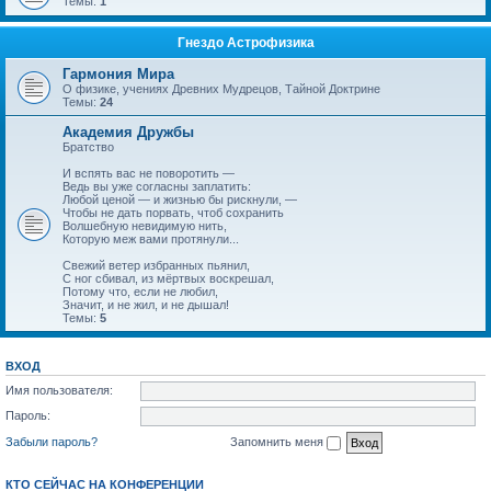
Темы:
1
Гнездо Астрофизика
Гармония Мира
О физике, учениях Древних Мудрецов, Тайной Доктрине
Темы:
24
Академия Дружбы
Братство
И вспять вас не поворотить —
Ведь вы уже согласны заплатить:
Любой ценой — и жизнью бы рискнули, —
Чтобы не дать порвать, чтоб сохранить
Волшебную невидимую нить,
Которую меж вами протянули...
Свежий ветер избранных пьянил,
С ног сбивал, из мёртвых воскрешал,
Потому что, если не любил,
Значит, и не жил, и не дышал!
Темы:
5
ВХОД
Имя пользователя:
Пароль:
Забыли пароль?
Запомнить меня
КТО СЕЙЧАС НА КОНФЕРЕНЦИИ