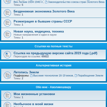
Век Латвии 1934-1940 гг.
,
Законодательство союза стран Золотого Века
Темы:
5
Безденежная экономика Золотого Века
Темы:
1
Реэмиграция в бывшие страны СССР
Темы:
1
Новая наука, медицина, техника
Новые направления и идеи в науке
Темы:
1
Ссылки на полные тексты
Ссылка на предыдущую версию сайта 2019 года (.pdf)
Переходов по ссылке:
65822
Альтернативная история
Летопись Земли
Подфорумы:
Высокие технологии 16-19 веков
,
Порабощение Земли
Темы:
2
Обо мне - Аволикешвару
Мои жизненные установки
Темы:
1
Необычное в моей жизни