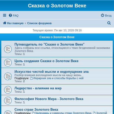
Сказка о Золотом Веке
FAQ
Вход
П
На главную
Список форумов
о
Текущее время: Пн авг 10, 2026 09:16
и
Сказка о Золотом Веке
с
Путеводитель по "Сказке о Золотом Веке"
к
Здесь собраны все ссылки, относящиеся к теме безденежной экономики
Золотого Века
Темы:
1
Цель создания Сказки о Золотом Веке
Темы:
1
Искусство чистой мысли и недопущение зла
Разбор влияния воплощения мысли на нашу жизнь.
Подфорум:
Иерархия зла и способы борьбы с ней
Темы:
2
Лидерство - влияние на мир
Темы:
1
Философия Нового Мира - Золотого Века
Темы:
1
Cоюз стран Золотого Века
Подфорумы:
Календарь и символы стран Золотого Века
,
Золотой