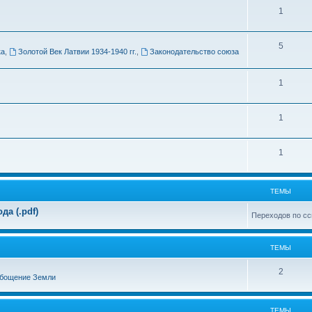
Т
1
м
е
ы
Т
5
м
ка
,
Золотой Век Латвии 1934-1940 гг.
,
Законодательство союза
е
ы
м
Т
1
ы
е
Т
1
м
е
ы
Т
1
м
е
ы
м
ТЕМЫ
ы
а (.pdf)
Переходов по сс
ТЕМЫ
Т
2
бощение Земли
е
м
ТЕМЫ