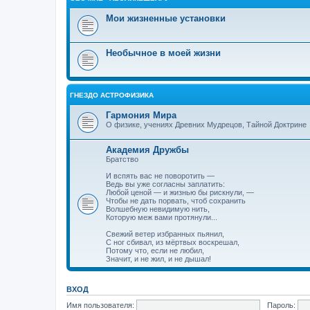
Мои жизненные установки
Необычное в моей жизни
ГНЕЗДО АСТРОФИЗИКА
Гармония Мира
О физике, учениях Древних Мудрецов, Тайной Доктрине
Академия Дружбы
Братство
И вспять вас не поворотить —
Ведь вы уже согласны заплатить:
Любой ценой — и жизнью бы рискнули, —
Чтобы не дать порвать, чтоб сохранить
Волшебную невидимую нить,
Которую меж вами протянули...
Свежий ветер избранных пьянил,
С ног сбивал, из мёртвых воскрешал,
Потому что, если не любил,
Значит, и не жил, и не дышал!
ВХОД
Имя пользователя:
Пароль: