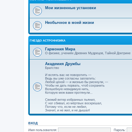
Мои жизненные установки
Необычное в моей жизни
ГНЕЗДО АСТРОФИЗИКА
Гармония Мира
О физике, учениях Древних Мудрецов, Тайной Доктрине
Академия Дружбы
Братство
И вспять вас не поворотить —
Ведь вы уже согласны заплатить:
Любой ценой — и жизнью бы рискнули, —
Чтобы не дать порвать, чтоб сохранить
Волшебную невидимую нить,
Которую меж вами протянули...
Свежий ветер избранных пьянил,
С ног сбивал, из мёртвых воскрешал,
Потому что, если не любил,
Значит, и не жил, и не дышал!
ВХОД
Имя пользователя:
Пароль: