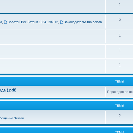
Т
1
м
е
ы
Т
5
м
ка
,
Золотой Век Латвии 1934-1940 гг.
,
Законодательство союза
е
ы
м
Т
1
ы
е
Т
1
м
е
ы
Т
1
м
е
ы
м
ТЕМЫ
ы
а (.pdf)
Переходов по сс
ТЕМЫ
Т
2
бощение Земли
е
м
ТЕМЫ