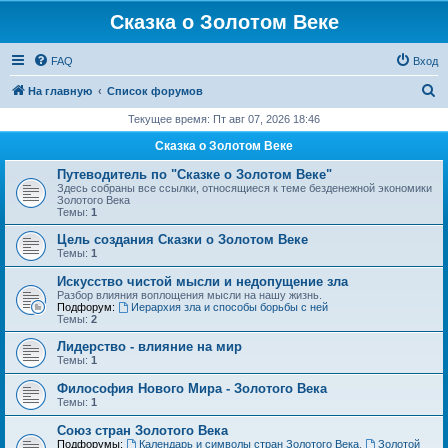
Сказка о Золотом Веке
FAQ
Вход
П
На главную
Список форумов
о
Текущее время: Пт авг 07, 2026 18:46
и
Сказка о Золотом Веке
с
Путеводитель по "Сказке о Золотом Веке"
к
Здесь собраны все ссылки, относящиеся к теме безденежной экономики
Золотого Века
Темы:
1
Цель создания Сказки о Золотом Веке
Темы:
1
Искусство чистой мысли и недопущение зла
Разбор влияния воплощения мысли на нашу жизнь.
Подфорум:
Иерархия зла и способы борьбы с ней
Темы:
2
Лидерство - влияние на мир
Темы:
1
Философия Нового Мира - Золотого Века
Темы:
1
Cоюз стран Золотого Века
Подфорумы:
Календарь и символы стран Золотого Века
,
Золотой