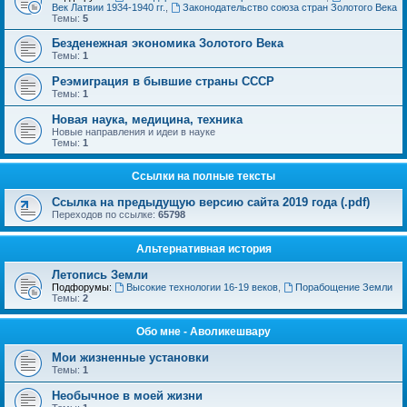
Век Латвии 1934-1940 гг.
,
Законодательство союза стран Золотого Века
Темы:
5
Безденежная экономика Золотого Века
Темы:
1
Реэмиграция в бывшие страны СССР
Темы:
1
Новая наука, медицина, техника
Новые направления и идеи в науке
Темы:
1
Ссылки на полные тексты
Ссылка на предыдущую версию сайта 2019 года (.pdf)
Переходов по ссылке:
65798
Альтернативная история
Летопись Земли
Подфорумы:
Высокие технологии 16-19 веков
,
Порабощение Земли
Темы:
2
Обо мне - Аволикешвару
Мои жизненные установки
Темы:
1
Необычное в моей жизни