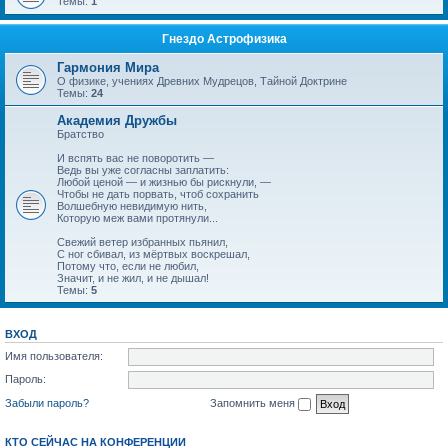
Темы:
1
Гнездо Астрофизика
Гармония Мира
О физике, учениях Древних Мудрецов, Тайной Доктрине
Темы:
24
Академия Дружбы
Братство
И вспять вас не поворотить —
Ведь вы уже согласны заплатить:
Любой ценой — и жизнью бы рискнули, —
Чтобы не дать порвать, чтоб сохранить
Волшебную невидимую нить,
Которую меж вами протянули...
Свежий ветер избранных пьянил,
С ног сбивал, из мёртвых воскрешал,
Потому что, если не любил,
Значит, и не жил, и не дышал!
Темы:
5
ВХОД
Имя пользователя:
Пароль:
Забыли пароль?
Запомнить меня
КТО СЕЙЧАС НА КОНФЕРЕНЦИИ