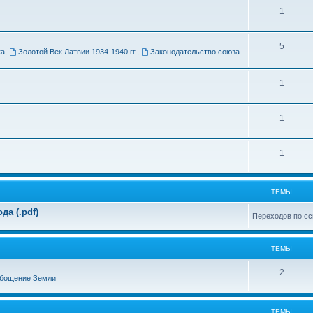
Т
1
м
е
ы
Т
5
м
ка
,
Золотой Век Латвии 1934-1940 гг.
,
Законодательство союза
е
ы
м
Т
1
ы
е
Т
1
м
е
ы
Т
1
м
е
ы
м
ТЕМЫ
ы
а (.pdf)
Переходов по сс
ТЕМЫ
Т
2
бощение Земли
е
м
ТЕМЫ