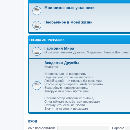
Мои жизненные установки
Необычное в моей жизни
ГНЕЗДО АСТРОФИЗИКА
Гармония Мира
О физике, учениях Древних Мудрецов, Тайной Доктрине
Академия Дружбы
Братство
И вспять вас не поворотить —
Ведь вы уже согласны заплатить:
Любой ценой — и жизнью бы рискнули, —
Чтобы не дать порвать, чтоб сохранить
Волшебную невидимую нить,
Которую меж вами протянули...
Свежий ветер избранных пьянил,
С ног сбивал, из мёртвых воскрешал,
Потому что, если не любил,
Значит, и не жил, и не дышал!
ВХОД
Имя пользователя:
Пароль: