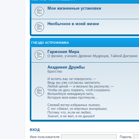
Мои жизненные установки
Необычное в моей жизни
ГНЕЗДО АСТРОФИЗИКА
Гармония Мира
О физике, учениях Древних Мудрецов, Тайной Доктрине
Академия Дружбы
Братство
И вспять вас не поворотить —
Ведь вы уже согласны заплатить:
Любой ценой — и жизнью бы рискнули, —
Чтобы не дать порвать, чтоб сохранить
Волшебную невидимую нить,
Которую меж вами протянули...
Свежий ветер избранных пьянил,
С ног сбивал, из мёртвых воскрешал,
Потому что, если не любил,
Значит, и не жил, и не дышал!
ВХОД
Имя пользователя:
Пароль: