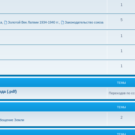
Т
1
м
е
ы
Т
5
м
ка
,
Золотой Век Латвии 1934-1940 гг.
,
Законодательство союза
е
ы
м
Т
1
ы
е
Т
1
м
е
ы
Т
1
м
е
ы
м
ТЕМЫ
ы
а (.pdf)
Переходов по сс
ТЕМЫ
Т
2
бощение Земли
е
м
ТЕМЫ