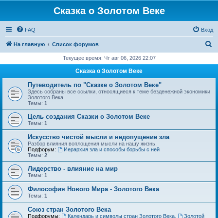
Сказка о Золотом Веке
FAQ
Вход
П
На главную
Список форумов
о
Текущее время: Чт авг 06, 2026 22:07
и
Сказка о Золотом Веке
с
Путеводитель по "Сказке о Золотом Веке"
к
Здесь собраны все ссылки, относящиеся к теме безденежной экономики
Золотого Века
Темы:
1
Цель создания Сказки о Золотом Веке
Темы:
1
Искусство чистой мысли и недопущение зла
Разбор влияния воплощения мысли на нашу жизнь.
Подфорум:
Иерархия зла и способы борьбы с ней
Темы:
2
Лидерство - влияние на мир
Темы:
1
Философия Нового Мира - Золотого Века
Темы:
1
Cоюз стран Золотого Века
Подфорумы:
Календарь и символы стран Золотого Века
,
Золотой