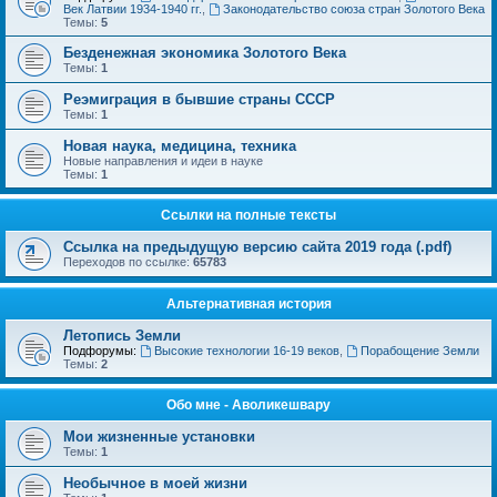
Век Латвии 1934-1940 гг.
,
Законодательство союза стран Золотого Века
Темы:
5
Безденежная экономика Золотого Века
Темы:
1
Реэмиграция в бывшие страны СССР
Темы:
1
Новая наука, медицина, техника
Новые направления и идеи в науке
Темы:
1
Ссылки на полные тексты
Ссылка на предыдущую версию сайта 2019 года (.pdf)
Переходов по ссылке:
65783
Альтернативная история
Летопись Земли
Подфорумы:
Высокие технологии 16-19 веков
,
Порабощение Земли
Темы:
2
Обо мне - Аволикешвару
Мои жизненные установки
Темы:
1
Необычное в моей жизни