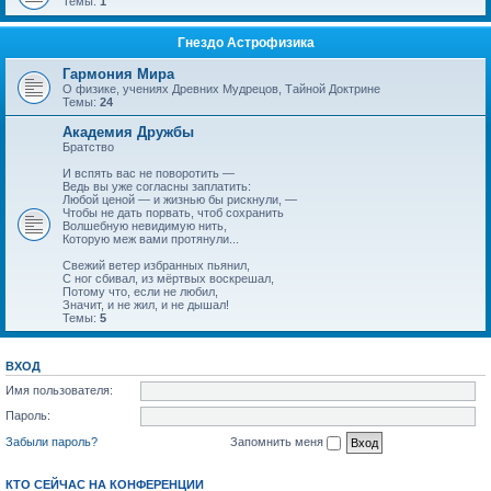
Темы:
1
Гнездо Астрофизика
Гармония Мира
О физике, учениях Древних Мудрецов, Тайной Доктрине
Темы:
24
Академия Дружбы
Братство
И вспять вас не поворотить —
Ведь вы уже согласны заплатить:
Любой ценой — и жизнью бы рискнули, —
Чтобы не дать порвать, чтоб сохранить
Волшебную невидимую нить,
Которую меж вами протянули...
Свежий ветер избранных пьянил,
С ног сбивал, из мёртвых воскрешал,
Потому что, если не любил,
Значит, и не жил, и не дышал!
Темы:
5
ВХОД
Имя пользователя:
Пароль:
Забыли пароль?
Запомнить меня
КТО СЕЙЧАС НА КОНФЕРЕНЦИИ