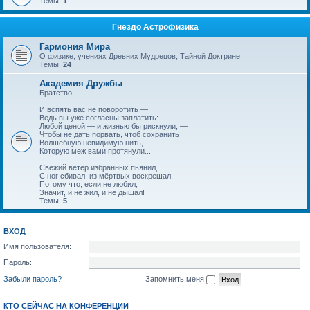
Темы:
1
Гнездо Астрофизика
Гармония Мира
О физике, учениях Древних Мудрецов, Тайной Доктрине
Темы:
24
Академия Дружбы
Братство
И вспять вас не поворотить —
Ведь вы уже согласны заплатить:
Любой ценой — и жизнью бы рискнули, —
Чтобы не дать порвать, чтоб сохранить
Волшебную невидимую нить,
Которую меж вами протянули...
Свежий ветер избранных пьянил,
С ног сбивал, из мёртвых воскрешал,
Потому что, если не любил,
Значит, и не жил, и не дышал!
Темы:
5
ВХОД
Имя пользователя:
Пароль:
Забыли пароль?
Запомнить меня
КТО СЕЙЧАС НА КОНФЕРЕНЦИИ