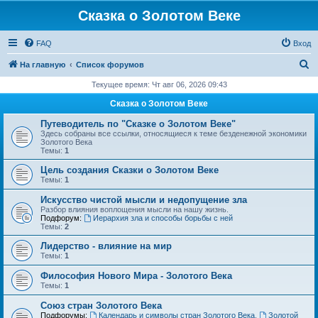
Сказка о Золотом Веке
FAQ
Вход
П
На главную
Список форумов
о
Текущее время: Чт авг 06, 2026 09:43
и
Сказка о Золотом Веке
с
Путеводитель по "Сказке о Золотом Веке"
к
Здесь собраны все ссылки, относящиеся к теме безденежной экономики
Золотого Века
Темы:
1
Цель создания Сказки о Золотом Веке
Темы:
1
Искусство чистой мысли и недопущение зла
Разбор влияния воплощения мысли на нашу жизнь.
Подфорум:
Иерархия зла и способы борьбы с ней
Темы:
2
Лидерство - влияние на мир
Темы:
1
Философия Нового Мира - Золотого Века
Темы:
1
Cоюз стран Золотого Века
Подфорумы:
Календарь и символы стран Золотого Века
,
Золотой