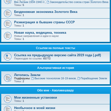
Век Латвии 1934-1940 гг.
,
Законодательство союза стран Золотого Века
Темы:
5
Безденежная экономика Золотого Века
Темы:
1
Реэмиграция в бывшие страны СССР
Темы:
1
Новая наука, медицина, техника
Новые направления и идеи в науке
Темы:
1
Ссылки на полные тексты
Ссылка на предыдущую версию сайта 2019 года (.pdf)
Переходов по ссылке:
65772
Альтернативная история
Летопись Земли
Подфорумы:
Высокие технологии 16-19 веков
,
Порабощение Земли
Темы:
2
Обо мне - Аволикешвару
Мои жизненные установки
Темы:
1
Необычное в моей жизни