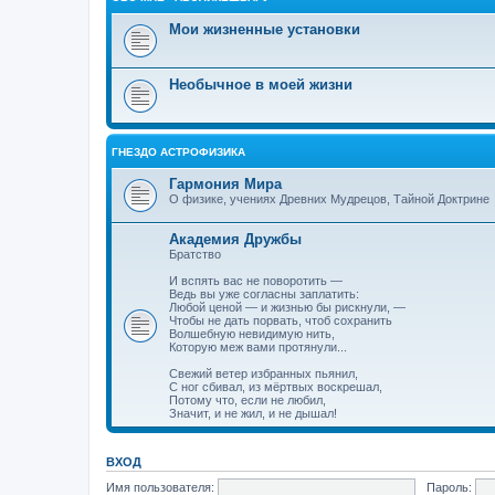
Мои жизненные установки
Необычное в моей жизни
ГНЕЗДО АСТРОФИЗИКА
Гармония Мира
О физике, учениях Древних Мудрецов, Тайной Доктрине
Академия Дружбы
Братство
И вспять вас не поворотить —
Ведь вы уже согласны заплатить:
Любой ценой — и жизнью бы рискнули, —
Чтобы не дать порвать, чтоб сохранить
Волшебную невидимую нить,
Которую меж вами протянули...
Свежий ветер избранных пьянил,
С ног сбивал, из мёртвых воскрешал,
Потому что, если не любил,
Значит, и не жил, и не дышал!
ВХОД
Имя пользователя:
Пароль: