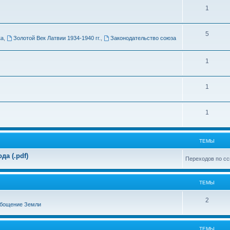
Т
1
м
е
ы
Т
5
м
ка
,
Золотой Век Латвии 1934-1940 гг.
,
Законодательство союза
е
ы
м
Т
1
ы
е
Т
1
м
е
ы
Т
1
м
е
ы
м
ТЕМЫ
ы
а (.pdf)
Переходов по сс
ТЕМЫ
Т
2
бощение Земли
е
м
ТЕМЫ