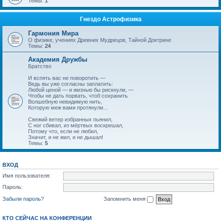
Темы:
1
Гнездо Астрофизика
Гармония Мира
О физике, учениях Древних Мудрецов, Тайной Доктрине
Темы:
24
Академия Дружбы
Братство
И вспять вас не поворотить —
Ведь вы уже согласны заплатить:
Любой ценой — и жизнью бы рискнули, —
Чтобы не дать порвать, чтоб сохранить
Волшебную невидимую нить,
Которую меж вами протянули...
Свежий ветер избранных пьянил,
С ног сбивал, из мёртвых воскрешал,
Потому что, если не любил,
Значит, и не жил, и не дышал!
Темы:
5
ВХОД
Имя пользователя:
Пароль:
Забыли пароль?
Запомнить меня
КТО СЕЙЧАС НА КОНФЕРЕНЦИИ