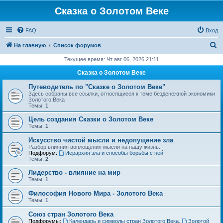
Сказка о Золотом Веке
FAQ
Вход
П
На главную
Список форумов
о
Текущее время: Чт авг 06, 2026 21:11
и
Сказка о Золотом Веке
с
Путеводитель по "Сказке о Золотом Веке"
к
Здесь собраны все ссылки, относящиеся к теме безденежной экономики
Золотого Века
Темы:
1
Цель создания Сказки о Золотом Веке
Темы:
1
Искусство чистой мысли и недопущение зла
Разбор влияния воплощения мысли на нашу жизнь.
Подфорум:
Иерархия зла и способы борьбы с ней
Темы:
2
Лидерство - влияние на мир
Темы:
1
Философия Нового Мира - Золотого Века
Темы:
1
Cоюз стран Золотого Века
Подфорумы:
Календарь и символы стран Золотого Века
,
Золотой