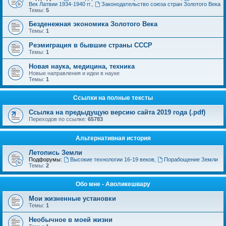
Век Латвии 1934-1940 гг.
,
Законодательство союза стран Золотого Века
Темы:
5
Безденежная экономика Золотого Века
Темы:
1
Реэмиграция в бывшие страны СССР
Темы:
1
Новая наука, медицина, техника
Новые направления и идеи в науке
Темы:
1
Ссылки на полные тексты
Ссылка на предыдущую версию сайта 2019 года (.pdf)
Переходов по ссылке:
65783
Альтернативная история
Летопись Земли
Подфорумы:
Высокие технологии 16-19 веков
,
Порабощение Земли
Темы:
2
Обо мне - Аволикешвару
Мои жизненные установки
Темы:
1
Необычное в моей жизни