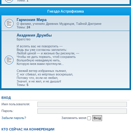
Темы:
1
Гнездо Астрофизика
Гармония Мира
О физике, учениях Древних Мудрецов, Тайной Доктрине
Темы:
24
Академия Дружбы
Братство
И вспять вас не поворотить —
Ведь вы уже согласны заплатить:
Любой ценой — и жизнью бы рискнули, —
Чтобы не дать порвать, чтоб сохранить
Волшебную невидимую нить,
Которую меж вами протянули...
Свежий ветер избранных пьянил,
С ног сбивал, из мёртвых воскрешал,
Потому что, если не любил,
Значит, и не жил, и не дышал!
Темы:
5
ВХОД
Имя пользователя:
Пароль:
Забыли пароль?
Запомнить меня
КТО СЕЙЧАС НА КОНФЕРЕНЦИИ