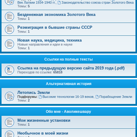
Век Латвии 1934-1940 гг.
,
Законодательство союза стран Золотого Века
Темы:
5
Безденежная экономика Золотого Века
Темы:
1
Реэмиграция в бывшие страны СССР
Темы:
1
Новая наука, медицина, техника
Новые направления и идеи в науке
Темы:
1
Ссылки на полные тексты
Ссылка на предыдущую версию сайта 2019 года (.pdf)
Переходов по ссылке:
65818
Альтернативная история
Летопись Земли
Подфорумы:
Высокие технологии 16-19 веков
,
Порабощение Земли
Темы:
2
Обо мне - Аволикешвару
Мои жизненные установки
Темы:
1
Необычное в моей жизни