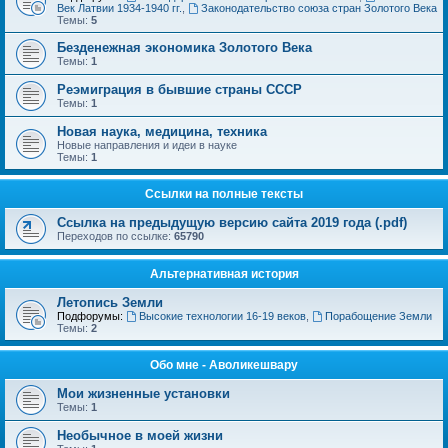
Век Латвии 1934-1940 гг.
,
Законодательство союза стран Золотого Века
Темы:
5
Безденежная экономика Золотого Века
Темы:
1
Реэмиграция в бывшие страны СССР
Темы:
1
Новая наука, медицина, техника
Новые направления и идеи в науке
Темы:
1
Ссылки на полные тексты
Ссылка на предыдущую версию сайта 2019 года (.pdf)
Переходов по ссылке:
65790
Альтернативная история
Летопись Земли
Подфорумы:
Высокие технологии 16-19 веков
,
Порабощение Земли
Темы:
2
Обо мне - Аволикешвару
Мои жизненные установки
Темы:
1
Необычное в моей жизни