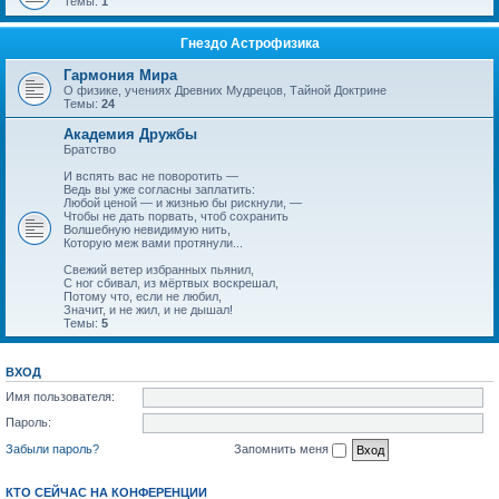
Темы:
1
Гнездо Астрофизика
Гармония Мира
О физике, учениях Древних Мудрецов, Тайной Доктрине
Темы:
24
Академия Дружбы
Братство
И вспять вас не поворотить —
Ведь вы уже согласны заплатить:
Любой ценой — и жизнью бы рискнули, —
Чтобы не дать порвать, чтоб сохранить
Волшебную невидимую нить,
Которую меж вами протянули...
Свежий ветер избранных пьянил,
С ног сбивал, из мёртвых воскрешал,
Потому что, если не любил,
Значит, и не жил, и не дышал!
Темы:
5
ВХОД
Имя пользователя:
Пароль:
Забыли пароль?
Запомнить меня
КТО СЕЙЧАС НА КОНФЕРЕНЦИИ