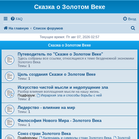
Сказка о Золотом Веке
FAQ
Вход
П
На главную
Список форумов
о
Текущее время: Пт авг 07, 2026 02:57
и
Сказка о Золотом Веке
с
Путеводитель по "Сказке о Золотом Веке"
к
Здесь собраны все ссылки, относящиеся к теме безденежной экономики
Золотого Века
Темы:
1
Цель создания Сказки о Золотом Веке
Темы:
1
Искусство чистой мысли и недопущение зла
Разбор влияния воплощения мысли на нашу жизнь.
Подфорум:
Иерархия зла и способы борьбы с ней
Темы:
2
Лидерство - влияние на мир
Темы:
1
Философия Нового Мира - Золотого Века
Темы:
1
Cоюз стран Золотого Века
Подфорумы:
Календарь и символы стран Золотого Века
,
Золотой