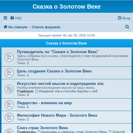
Сказка о Золотом Веке
FAQ
Вход
П
На главную
Список форумов
о
Текущее время: Вс авг 09, 2026 10:00
и
Сказка о Золотом Веке
с
Путеводитель по "Сказке о Золотом Веке"
к
Здесь собраны все ссылки, относящиеся к теме безденежной экономики
Золотого Века
Темы:
1
Цель создания Сказки о Золотом Веке
Темы:
1
Искусство чистой мысли и недопущение зла
Разбор влияния воплощения мысли на нашу жизнь.
Подфорум:
Иерархия зла и способы борьбы с ней
Темы:
2
Лидерство - влияние на мир
Темы:
1
Философия Нового Мира - Золотого Века
Темы:
1
Cоюз стран Золотого Века
Подфорумы:
Календарь и символы стран Золотого Века
,
Золотой