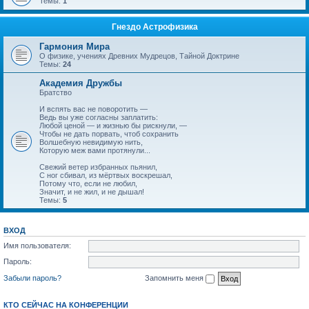
Темы:
1
Гнездо Астрофизика
Гармония Мира
О физике, учениях Древних Мудрецов, Тайной Доктрине
Темы:
24
Академия Дружбы
Братство
И вспять вас не поворотить —
Ведь вы уже согласны заплатить:
Любой ценой — и жизнью бы рискнули, —
Чтобы не дать порвать, чтоб сохранить
Волшебную невидимую нить,
Которую меж вами протянули...
Свежий ветер избранных пьянил,
С ног сбивал, из мёртвых воскрешал,
Потому что, если не любил,
Значит, и не жил, и не дышал!
Темы:
5
ВХОД
Имя пользователя:
Пароль:
Забыли пароль?
Запомнить меня
КТО СЕЙЧАС НА КОНФЕРЕНЦИИ