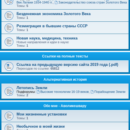
Век Латвии 1934-1940 гг.
,
Законодательство союза стран Золотого Века
Темы:
5
Безденежная экономика Золотого Века
Темы:
1
Реэмиграция в бывшие страны СССР
Темы:
1
Новая наука, медицина, техника
Новые направления и идеи в науке
Темы:
1
Ссылки на полные тексты
Ссылка на предыдущую версию сайта 2019 года (.pdf)
Переходов по ссылке:
65812
Альтернативная история
Летопись Земли
Подфорумы:
Высокие технологии 16-19 веков
,
Порабощение Земли
Темы:
2
Обо мне - Аволикешвару
Мои жизненные установки
Темы:
1
Необычное в моей жизни