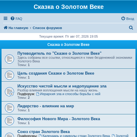
Сказка о Золотом Веке
FAQ
Вход
П
На главную
Список форумов
о
Текущее время: Пт авг 07, 2026 19:05
и
Сказка о Золотом Веке
с
Путеводитель по "Сказке о Золотом Веке"
к
Здесь собраны все ссылки, относящиеся к теме безденежной экономики
Золотого Века
Темы:
1
Цель создания Сказки о Золотом Веке
Темы:
1
Искусство чистой мысли и недопущение зла
Разбор влияния воплощения мысли на нашу жизнь.
Подфорум:
Иерархия зла и способы борьбы с ней
Темы:
2
Лидерство - влияние на мир
Темы:
1
Философия Нового Мира - Золотого Века
Темы:
1
Cоюз стран Золотого Века
Подфорумы:
Календарь и символы стран Золотого Века
,
Золотой