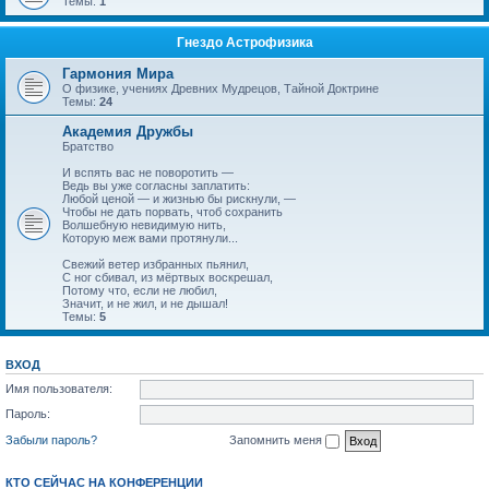
Темы:
1
Гнездо Астрофизика
Гармония Мира
О физике, учениях Древних Мудрецов, Тайной Доктрине
Темы:
24
Академия Дружбы
Братство
И вспять вас не поворотить —
Ведь вы уже согласны заплатить:
Любой ценой — и жизнью бы рискнули, —
Чтобы не дать порвать, чтоб сохранить
Волшебную невидимую нить,
Которую меж вами протянули...
Свежий ветер избранных пьянил,
С ног сбивал, из мёртвых воскрешал,
Потому что, если не любил,
Значит, и не жил, и не дышал!
Темы:
5
ВХОД
Имя пользователя:
Пароль:
Забыли пароль?
Запомнить меня
КТО СЕЙЧАС НА КОНФЕРЕНЦИИ