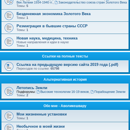
Век Латвии 1934-1940 гг.
,
Законодательство союза стран Золотого Века
Темы:
5
Безденежная экономика Золотого Века
Темы:
1
Реэмиграция в бывшие страны СССР
Темы:
1
Новая наука, медицина, техника
Новые направления и идеи в науке
Темы:
1
Ссылки на полные тексты
Ссылка на предыдущую версию сайта 2019 года (.pdf)
Переходов по ссылке:
65798
Альтернативная история
Летопись Земли
Подфорумы:
Высокие технологии 16-19 веков
,
Порабощение Земли
Темы:
2
Обо мне - Аволикешвару
Мои жизненные установки
Темы:
1
Необычное в моей жизни