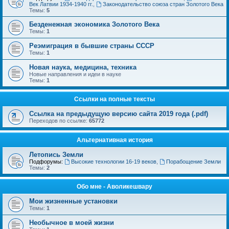
Век Латвии 1934-1940 гг.
,
Законодательство союза стран Золотого Века
Темы:
5
Безденежная экономика Золотого Века
Темы:
1
Реэмиграция в бывшие страны СССР
Темы:
1
Новая наука, медицина, техника
Новые направления и идеи в науке
Темы:
1
Ссылки на полные тексты
Ссылка на предыдущую версию сайта 2019 года (.pdf)
Переходов по ссылке:
65772
Альтернативная история
Летопись Земли
Подфорумы:
Высокие технологии 16-19 веков
,
Порабощение Земли
Темы:
2
Обо мне - Аволикешвару
Мои жизненные установки
Темы:
1
Необычное в моей жизни