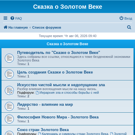
Сказка о Золотом Веке
FAQ
Вход
П
На главную
Список форумов
о
Текущее время: Чт авг 06, 2026 09:40
и
Сказка о Золотом Веке
с
Путеводитель по "Сказке о Золотом Веке"
к
Здесь собраны все ссылки, относящиеся к теме безденежной экономики
Золотого Века
Темы:
1
Цель создания Сказки о Золотом Веке
Темы:
1
Искусство чистой мысли и недопущение зла
Разбор влияния воплощения мысли на нашу жизнь.
Подфорум:
Иерархия зла и способы борьбы с ней
Темы:
2
Лидерство - влияние на мир
Темы:
1
Философия Нового Мира - Золотого Века
Темы:
1
Cоюз стран Золотого Века
Подфорумы:
Календарь и символы стран Золотого Века
,
Золотой