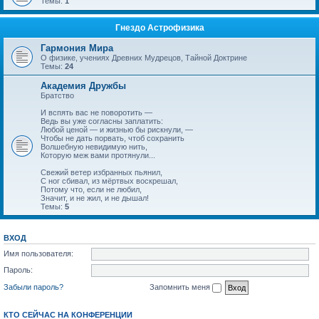
Темы:
1
Гнездо Астрофизика
Гармония Мира
О физике, учениях Древних Мудрецов, Тайной Доктрине
Темы:
24
Академия Дружбы
Братство
И вспять вас не поворотить —
Ведь вы уже согласны заплатить:
Любой ценой — и жизнью бы рискнули, —
Чтобы не дать порвать, чтоб сохранить
Волшебную невидимую нить,
Которую меж вами протянули...
Свежий ветер избранных пьянил,
С ног сбивал, из мёртвых воскрешал,
Потому что, если не любил,
Значит, и не жил, и не дышал!
Темы:
5
ВХОД
Имя пользователя:
Пароль:
Забыли пароль?
Запомнить меня
КТО СЕЙЧАС НА КОНФЕРЕНЦИИ