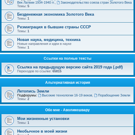
Век Латвии 1934-1940 гг.
,
Законодательство союза стран Золотого Века
Темы:
5
Безденежная экономика Золотого Века
Темы:
1
Реэмиграция в бывшие страны СССР
Темы:
1
Новая наука, медицина, техника
Новые направления и идеи в науке
Темы:
1
Ссылки на полные тексты
Ссылка на предыдущую версию сайта 2019 года (.pdf)
Переходов по ссылке:
65815
Альтернативная история
Летопись Земли
Подфорумы:
Высокие технологии 16-19 веков
,
Порабощение Земли
Темы:
2
Обо мне - Аволикешвару
Мои жизненные установки
Темы:
1
Необычное в моей жизни