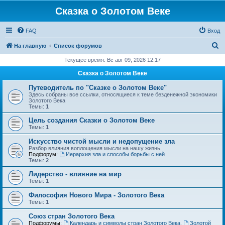
Сказка о Золотом Веке
FAQ
Вход
П
На главную
Список форумов
о
Текущее время: Вс авг 09, 2026 12:17
и
Сказка о Золотом Веке
с
Путеводитель по "Сказке о Золотом Веке"
к
Здесь собраны все ссылки, относящиеся к теме безденежной экономики
Золотого Века
Темы:
1
Цель создания Сказки о Золотом Веке
Темы:
1
Искусство чистой мысли и недопущение зла
Разбор влияния воплощения мысли на нашу жизнь.
Подфорум:
Иерархия зла и способы борьбы с ней
Темы:
2
Лидерство - влияние на мир
Темы:
1
Философия Нового Мира - Золотого Века
Темы:
1
Cоюз стран Золотого Века
Подфорумы:
Календарь и символы стран Золотого Века
,
Золотой