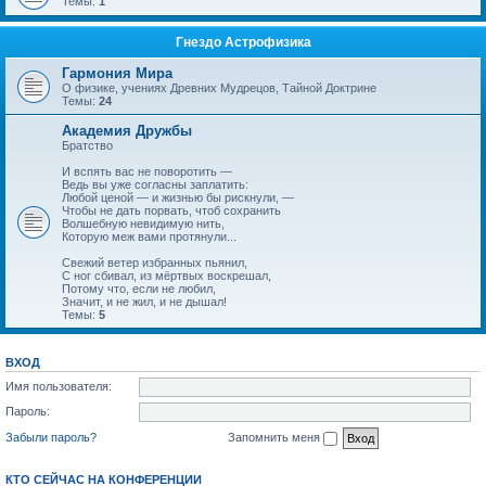
Темы:
1
Гнездо Астрофизика
Гармония Мира
О физике, учениях Древних Мудрецов, Тайной Доктрине
Темы:
24
Академия Дружбы
Братство
И вспять вас не поворотить —
Ведь вы уже согласны заплатить:
Любой ценой — и жизнью бы рискнули, —
Чтобы не дать порвать, чтоб сохранить
Волшебную невидимую нить,
Которую меж вами протянули...
Свежий ветер избранных пьянил,
С ног сбивал, из мёртвых воскрешал,
Потому что, если не любил,
Значит, и не жил, и не дышал!
Темы:
5
ВХОД
Имя пользователя:
Пароль:
Забыли пароль?
Запомнить меня
КТО СЕЙЧАС НА КОНФЕРЕНЦИИ