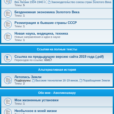
Век Латвии 1934-1940 гг.
,
Законодательство союза стран Золотого Века
Темы:
5
Безденежная экономика Золотого Века
Темы:
1
Реэмиграция в бывшие страны СССР
Темы:
1
Новая наука, медицина, техника
Новые направления и идеи в науке
Темы:
1
Ссылки на полные тексты
Ссылка на предыдущую версию сайта 2019 года (.pdf)
Переходов по ссылке:
65817
Альтернативная история
Летопись Земли
Подфорумы:
Высокие технологии 16-19 веков
,
Порабощение Земли
Темы:
2
Обо мне - Аволикешвару
Мои жизненные установки
Темы:
1
Необычное в моей жизни