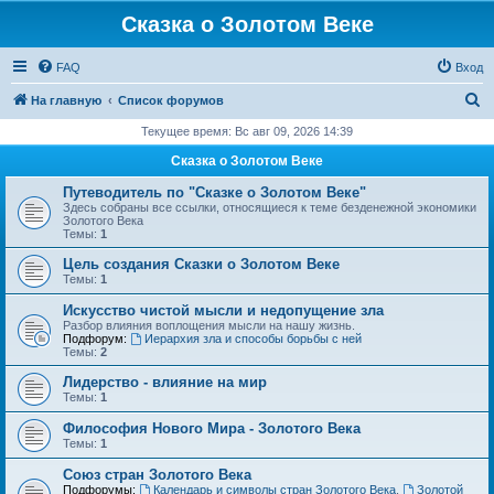
Сказка о Золотом Веке
FAQ
Вход
П
На главную
Список форумов
о
Текущее время: Вс авг 09, 2026 14:39
и
Сказка о Золотом Веке
с
Путеводитель по "Сказке о Золотом Веке"
к
Здесь собраны все ссылки, относящиеся к теме безденежной экономики
Золотого Века
Темы:
1
Цель создания Сказки о Золотом Веке
Темы:
1
Искусство чистой мысли и недопущение зла
Разбор влияния воплощения мысли на нашу жизнь.
Подфорум:
Иерархия зла и способы борьбы с ней
Темы:
2
Лидерство - влияние на мир
Темы:
1
Философия Нового Мира - Золотого Века
Темы:
1
Cоюз стран Золотого Века
Подфорумы:
Календарь и символы стран Золотого Века
,
Золотой