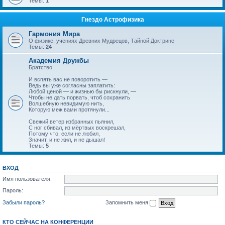
Темы:
1
Гнездо Астрофизика
Гармония Мира
О физике, учениях Древних Мудрецов, Тайной Доктрине
Темы:
24
Академия Дружбы
Братство
И вспять вас не поворотить —
Ведь вы уже согласны заплатить:
Любой ценой — и жизнью бы рискнули, —
Чтобы не дать порвать, чтоб сохранить
Волшебную невидимую нить,
Которую меж вами протянули...
Свежий ветер избранных пьянил,
С ног сбивал, из мёртвых воскрешал,
Потому что, если не любил,
Значит, и не жил, и не дышал!
Темы:
5
ВХОД
Имя пользователя:
Пароль:
Забыли пароль?
Запомнить меня
КТО СЕЙЧАС НА КОНФЕРЕНЦИИ