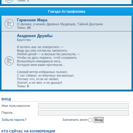
Темы:
1
Гнездо Астрофизика
Гармония Мира
О физике, учениях Древних Мудрецов, Тайной Доктрине
Темы:
24
Академия Дружбы
Братство
И вспять вас не поворотить —
Ведь вы уже согласны заплатить:
Любой ценой — и жизнью бы рискнули, —
Чтобы не дать порвать, чтоб сохранить
Волшебную невидимую нить,
Которую меж вами протянули...
Свежий ветер избранных пьянил,
С ног сбивал, из мёртвых воскрешал,
Потому что, если не любил,
Значит, и не жил, и не дышал!
Темы:
5
ВХОД
Имя пользователя:
Пароль:
Забыли пароль?
Запомнить меня
КТО СЕЙЧАС НА КОНФЕРЕНЦИИ