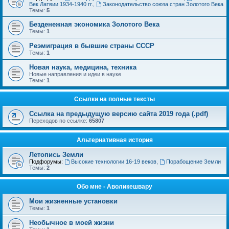
Век Латвии 1934-1940 гг.
,
Законодательство союза стран Золотого Века
Темы:
5
Безденежная экономика Золотого Века
Темы:
1
Реэмиграция в бывшие страны СССР
Темы:
1
Новая наука, медицина, техника
Новые направления и идеи в науке
Темы:
1
Ссылки на полные тексты
Ссылка на предыдущую версию сайта 2019 года (.pdf)
Переходов по ссылке:
65807
Альтернативная история
Летопись Земли
Подфорумы:
Высокие технологии 16-19 веков
,
Порабощение Земли
Темы:
2
Обо мне - Аволикешвару
Мои жизненные установки
Темы:
1
Необычное в моей жизни