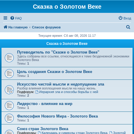
Сказка о Золотом Веке
FAQ
Вход
П
На главную
Список форумов
о
Текущее время: Сб авг 08, 2026 11:17
и
Сказка о Золотом Веке
с
Путеводитель по "Сказке о Золотом Веке"
к
Здесь собраны все ссылки, относящиеся к теме безденежной экономики
Золотого Века
Темы:
1
Цель создания Сказки о Золотом Веке
Темы:
1
Искусство чистой мысли и недопущение зла
Разбор влияния воплощения мысли на нашу жизнь.
Подфорум:
Иерархия зла и способы борьбы с ней
Темы:
2
Лидерство - влияние на мир
Темы:
1
Философия Нового Мира - Золотого Века
Темы:
1
Cоюз стран Золотого Века
Подфорумы:
Календарь и символы стран Золотого Века
,
Золотой