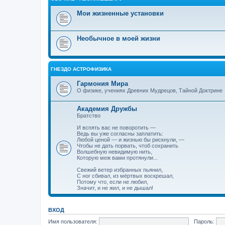
Мои жизненные установки
Необычное в моей жизни
ГНЕЗДО АСТРОФИЗИКА
Гармония Мира
О физике, учениях Древних Мудрецов, Тайной Доктрине
Академия Дружбы
Братство
И вспять вас не поворотить —
Ведь вы уже согласны заплатить:
Любой ценой — и жизнью бы рискнули, —
Чтобы не дать порвать, чтоб сохранить
Волшебную невидимую нить,
Которую меж вами протянули...
Свежий ветер избранных пьянил,
С ног сбивал, из мёртвых воскрешал,
Потому что, если не любил,
Значит, и не жил, и не дышал!
ВХОД
Имя пользователя:
Пароль: