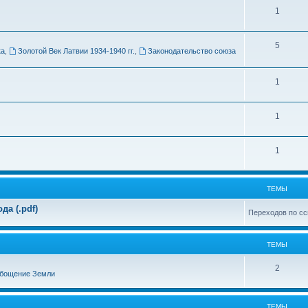
Т
1
м
е
ы
Т
5
м
ка
,
Золотой Век Латвии 1934-1940 гг.
,
Законодательство союза
е
ы
м
Т
1
ы
е
Т
1
м
е
ы
Т
1
м
е
ы
м
ТЕМЫ
ы
а (.pdf)
Переходов по сс
ТЕМЫ
Т
2
бощение Земли
е
м
ТЕМЫ