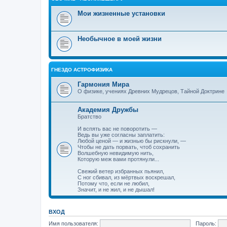
Мои жизненные установки
Необычное в моей жизни
ГНЕЗДО АСТРОФИЗИКА
Гармония Мира
О физике, учениях Древних Мудрецов, Тайной Доктрине
Академия Дружбы
Братство
И вспять вас не поворотить —
Ведь вы уже согласны заплатить:
Любой ценой — и жизнью бы рискнули, —
Чтобы не дать порвать, чтоб сохранить
Волшебную невидимую нить,
Которую меж вами протянули...
Свежий ветер избранных пьянил,
С ног сбивал, из мёртвых воскрешал,
Потому что, если не любил,
Значит, и не жил, и не дышал!
ВХОД
Имя пользователя:
Пароль: