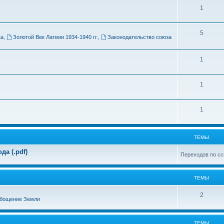
Т
1
м
е
ы
Т
5
м
ка
,
Золотой Век Латвии 1934-1940 гг.
,
Законодательство союза
е
ы
м
Т
1
ы
е
Т
1
м
е
ы
Т
1
м
е
ы
м
ТЕМЫ
ы
а (.pdf)
Переходов по сс
ТЕМЫ
Т
2
бощение Земли
е
м
ТЕМЫ